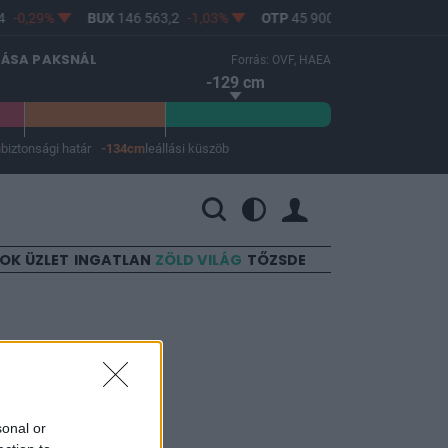
-0,29%
BUX
146 563,2
-1,03%
OTP
45 900
-1,82%
MOL
LÁSA PAKSNÁL
Forrás: OVF, HAEA
-129 cm
m
biztonsági határ
-134cm
leállási küszöb
 a leállási küszöb -134 cm.
SOK
ÜZLET
INGATLAN
ZÖLD VILÁG
TŐZSDE
t
sonal or