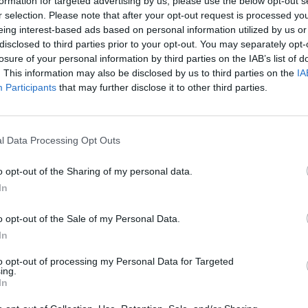
formation for targeted advertising by us, please use the below opt-out s
r selection. Please note that after your opt-out request is processed y
eing interest-based ads based on personal information utilized by us or
disclosed to third parties prior to your opt-out. You may separately opt-
losure of your personal information by third parties on the IAB’s list of
gészen egyszerűen és gyorsan elpárolog a G20 döntése
. This information may also be disclosed by us to third parties on the
IA
iaci kommentárjában Márvány Zsolt, a Commerzbank tre
Participants
that may further disclose it to other third parties.
rint a ma reggel publikált várakozásoknál is rosszabb 
átszott szerepet a forint gyengülésében.
l Data Processing Opt Outs
gulat eredőjeként ma nagyjából másfél forinttal volt gyengébb a 
l. A jelenség magyarázatául felhozható tények sora sajnos véges
o opt-out of the Sharing of my personal data.
 hogy közülük a szakmailag leginkább megalapozottnak a hajna
In
senyt rendező speed-bike klub tevékenysége által kiváltott...
o opt-out of the Sale of my Personal Data.
In
ASÓNK!
to opt-out of processing my Personal Data for Targeted
a portfolio.hu hírarchívumához tartozik, melynek olvasása előf
ing.
ötött.
In
övetkezőket tartalmazza: