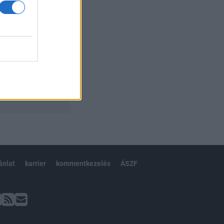
ánlat
karrier
kommentkezelés
ÁSZF