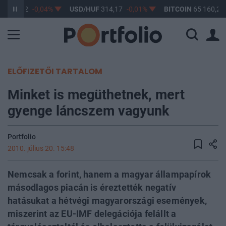
F
363,02
-0,04%
USD/HUF
314,17
-0,01%
BITCOIN
65 160,26
ELŐFIZETŐI TARTALOM
Minket is megüthetnek, mert
gyenge láncszem vagyunk
Portfolio
2010. július 20. 15:48
Nemcsak a forint, hanem a magyar állampapírok
másodlagos piacán is éreztették negatív
hatásukat a hétvégi magyarországi események,
miszerint az EU-IMF delegációja felállt a