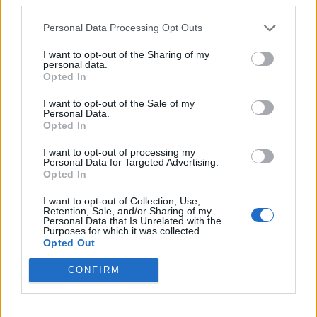
Központ keddi referenciaadatai szerint az 5 éves
államkötvény hozama 7.53%-on áll, ami 29 bázisponttal
Personal Data Processing Opt Outs
magasabb a pénteki záróértéknél, míg a 10...
I want to opt-out of the Sharing of my
personal data.
Opted In
KEDVES OLVASÓNK!
I want to opt-out of the Sale of my
A keresett cikk a portfolio.hu hírarchívumához
Personal Data.
Opted In
tartozik, melynek olvasása előfizetéses
regisztrációhoz kötött.
I want to opt-out of processing my
Personal Data for Targeted Advertising.
Az előfizetés a következőket tartalmazza:
Opted In
Portfolio.hu teljes cikkarchívum
I want to opt-out of Collection, Use,
Kötéslisták: BÉT elmúlt 2 év napon belüli
Retention, Sale, and/or Sharing of my
Personal Data that Is Unrelated with the
kötéslistái
Purposes for which it was collected.
Opted Out
Előfizetés
CONFIRM
MÁR ELŐFIZETŐNK VAGY?
BEJELENTKEZÉS