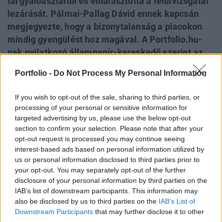
tárgyalóasztaltól és elhalasztotta a felülvizsgálat
lezárását. Pálmai-Pallag Dávid ennek kapcsán
megjegyezte, hogy a bizonytalanság a piacokon
mindig gyengülést hoz magával. A Portfolio.hu-
nak nyilatkozó állampapír-kereskedő szerint az
elemzők is megosztottak, hogy a kormány
Portfolio -
Do Not Process My Personal Information
jelenleg politikai célú kommunikációt folytat-e.
Bízzunk abban, hogy igen és az önkormányzati
If you wish to opt-out of the sale, sharing to third parties, or
választások után dönt majd a kemény, de
processing of your personal or sensitive information for
szükséges megszorító intézkedésekről -
targeted advertising by us, please use the below opt-out
section to confirm your selection. Please note that after your
összegezhető az üzletkötő véleménye. Meglátása
opt-out request is processed you may continue seeing
szerint ez lenne a legjobb forgatókönyv a magyar
interest-based ads based on personal information utilized by
piacok, így a forint és az állampapírok számára.
us or personal information disclosed to third parties prior to
your opt-out. You may separately opt-out of the further
Gyengülő forint és állampapírok Az elmúlt két napban a
disclosure of your personal information by third parties on the
forinttal együtt gyengélkedtek a magyar állampapírok
IAB’s list of downstream participants. This information may
mérsékelt forgalom mellett, az egyes lejáratok hozama 30-
also be disclosed by us to third parties on the
IAB’s List of
Downstream Participants
that may further disclose it to other
40 bázisponttal került feljebb. Az Államadósság Kezelő
third parties.