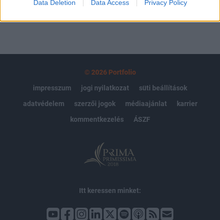
Data Deletion
Data Access
Privacy Policy
© 2026 Portfolio
impresszum
jogi nyilatkozat
süti beállítások
adatvédelem
szerzői jogok
médiaajánlat
karrier
kommentkezelés
ÁSZF
Itt keressen minket: