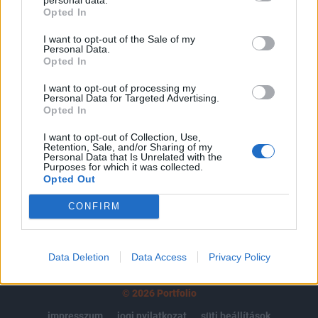
Opted In
regisztrációhoz kötött.
I want to opt-out of the Sale of my
Az előfizetés a következőket tartalmazza:
Personal Data.
Portfolio.hu teljes cikkarchívum
Opted In
Kötéslisták: BÉT elmúlt 2 év napon belüli
I want to opt-out of processing my
kötéslistái
Personal Data for Targeted Advertising.
Opted In
Előfizetés
I want to opt-out of Collection, Use,
Retention, Sale, and/or Sharing of my
Personal Data that Is Unrelated with the
Purposes for which it was collected.
Opted Out
MÁR ELŐFIZETŐNK VAGY?
BEJELENTKEZÉS
CONFIRM
Data Deletion
Data Access
Privacy Policy
© 2026 Portfolio
impresszum
jogi nyilatkozat
süti beállítások