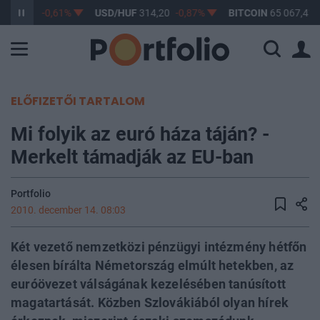
F
363,17
-0,61%
USD/HUF
314,20
-0,87%
BITCOIN
65 067,41
ELŐFIZETŐI TARTALOM
Mi folyik az euró háza táján? -
Merkelt támadják az EU-ban
Portfolio
2010. december 14. 08:03
Két vezető nemzetközi pénzügyi intézmény hétfőn
élesen bírálta Németország elmúlt hetekben, az
euróövezet válságának kezelésében tanúsított
magatartását. Közben Szlovákiából olyan hírek