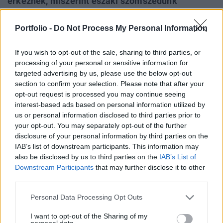
érkeznek, miszerint északi szomszédunk
megfontolná a visszatérést a koronához. A
csütörtök-pénteki uniós csúcstalálkozóhoz
Portfolio -
Do Not Process My Personal Information
közeledve egyre feszültebb a helyzet az öreg
kontinensen, ami nem tesz jót az euró
If you wish to opt-out of the sale, sharing to third parties, or
processing of your personal or sensitive information for
megítélésének sem.
targeted advertising by us, please use the below opt-out
section to confirm your selection. Please note that after your
Élesen bírálják Merkelt A Nemzetközi Fizetések Bankja
opt-out request is processed you may continue seeing
hétfői negyedéves jelentésében arra mutatott rá, hogy a
interest-based ads based on personal information utilized by
nyugat-európai államok csődkockázatának emelkedése
us or personal information disclosed to third parties prior to
október 18-án indult meg, amikor a német és francia
your opt-out. You may separately opt-out of the further
kormány ismertette javaslatát az adósságválság
disclosure of your personal information by third parties on the
IAB’s list of downstream participants. This information may
kezelésére. Mint ismeretes, a két ország tervei szerint a
also be disclosed by us to third parties on the
IAB’s List of
jelenleg működő 750 milliárd eurós eurózóna...
Downstream Participants
that may further disclose it to other
third parties.
KEDVES OLVASÓNK!
Personal Data Processing Opt Outs
A keresett cikk a portfolio.hu hírarchívumához
I want to opt-out of the Sharing of my
tartozik, melynek olvasása előfizetéses
personal data.