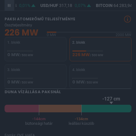
F
365,44
0,01%
USD/HUF
317,18
0,07%
BITCOIN
64 283,94
0
PAKSI ATOMERŐMŰ TELJESÍTMÉNYE
Összteljesítmény
226 MW
0 MW
2000 MW
1. blokk
2. blokk
0 MW
226 MW
/ 500 MW
/ 500 MW
3. blokk
4. blokk
0 MW
0 MW
/ 500 MW
/ 500 MW
DUNA VÍZÁLLÁSA PAKSNÁL
-127 cm
-144cm
-134cm
biztonsági határ
leállási küszöb
Forrás: OVF, HAEA