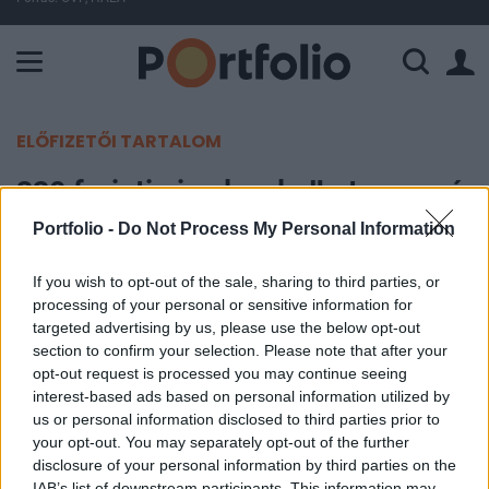
A Paksi Atomerőmű összteljesítménye 226 MW. A Duna vízállá
ELŐFIZETŐI TARTALOM
330 forintig is elszaladhat az euró
árfolyama Heim szerint
Portfolio -
Do Not Process My Personal Information
If you wish to opt-out of the sale, sharing to third parties, or
Portfolio
processing of your personal or sensitive information for
2014. augusztus 07. 10:18
targeted advertising by us, please use the below opt-out
section to confirm your selection. Please note that after your
330 forintos euró sem kizárt, a bankok akár 1700
opt-out request is processed you may continue seeing
milliárd forintos veszteséget is elszenvedhetnek,
interest-based ads based on personal information utilized by
us or personal information disclosed to third parties prior to
de az állam is beszállhat a terhek viselésébe -
your opt-out. You may separately opt-out of the further
nyilatkozta a Figyelőnek Heim Péter, a Századvég
disclosure of your personal information by third parties on the
Gazdaságkutató Zrt. elnöke.
IAB’s list of downstream participants. This information may