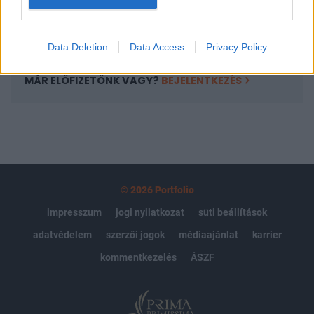
Előfizetés
Data Deletion
Data Access
Privacy Policy
MÁR ELŐFIZETŐNK VAGY?
BEJELENTKEZÉS
© 2026 Portfolio
impresszum
jogi nyilatkozat
süti beállítások
adatvédelem
szerzői jogok
médiaajánlat
karrier
kommentkezelés
ÁSZF