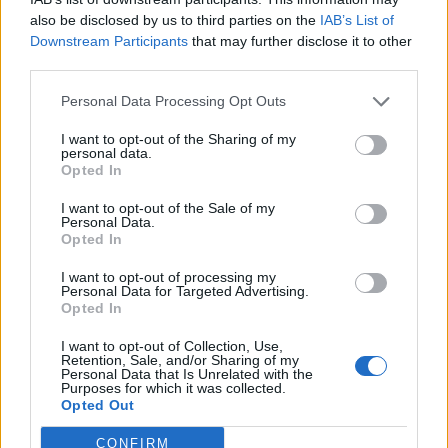
also be disclosed by us to third parties on the
IAB’s List of
"Nem hiszek abban, hogy a bankot kitekerjük valakinek a
Downstream Participants
that may further disclose it to other
kezéből olcsón, belenyomunk valamilyen állami üzletet, s
third parties.
akkor szépen lesz nyereség" - nyilatkozta a Figyelőnek a
Personal Data Processing Opt Outs
közgazdász. Úgy vélekedett, hogy ha nem olyan
bankáraink lesznek, akiknek kellő szakmai tudásuk és
I want to opt-out of the Sharing of my
nemzetközi ismereteik vannak, hanem zárt világban
personal data.
Opted In
gondolkodnak, akkor az ország versenyképtelen lesz. A...
I want to opt-out of the Sale of my
Personal Data.
Opted In
KEDVES OLVASÓNK!
I want to opt-out of processing my
A keresett cikk a portfolio.hu hírarchívumához
Personal Data for Targeted Advertising.
tartozik, melynek olvasása előfizetéses
Opted In
regisztrációhoz kötött.
I want to opt-out of Collection, Use,
Retention, Sale, and/or Sharing of my
Az előfizetés a következőket tartalmazza:
Personal Data that Is Unrelated with the
Purposes for which it was collected.
Portfolio.hu teljes cikkarchívum
Opted Out
Kötéslisták: BÉT elmúlt 2 év napon belüli
kötéslistái
CONFIRM