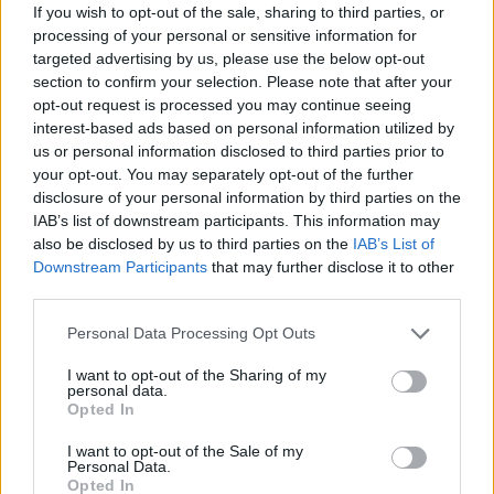
mozgások és forgalom jellemzi a magyar fizetőeszköz
If you wish to opt-out of the sale, sharing to third parties, or
processing of your personal or sensitive information for
piacát. Az euróval szembeni kurzus a 314,30-as szintnél jár,
targeted advertising by us, please use the below opt-out
vagyis érdemi elmozdulás az e heti száguldás után nem
section to confirm your selection. Please note that after your
következett be a hét utolsó napján.Ezzel a forint továbbra
opt-out request is processed you may continue seeing
is majdnem egyéves csúcsa közelében tartózkodik a közös
interest-based ads based on personal information utilized by
európai fizetőeszközzel szemben.Kapcsolódó...
us or personal information disclosed to third parties prior to
your opt-out. You may separately opt-out of the further
disclosure of your personal information by third parties on the
KEDVES OLVASÓNK!
IAB’s list of downstream participants. This information may
also be disclosed by us to third parties on the
IAB’s List of
A keresett cikk a portfolio.hu hírarchívumához
Downstream Participants
that may further disclose it to other
tartozik, melynek olvasása előfizetéses
third parties.
regisztrációhoz kötött.
Personal Data Processing Opt Outs
Az előfizetés a következőket tartalmazza:
I want to opt-out of the Sharing of my
Portfolio.hu teljes cikkarchívum
personal data.
Kötéslisták: BÉT elmúlt 2 év napon belüli
Opted In
kötéslistái
I want to opt-out of the Sale of my
Personal Data.
Opted In
Előfizetés