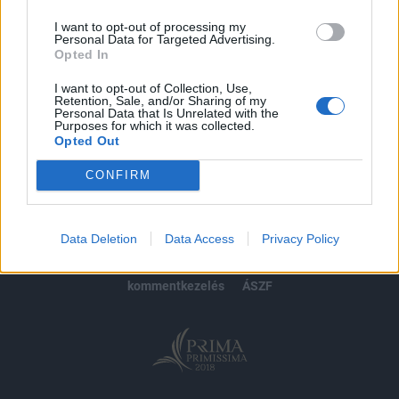
I want to opt-out of processing my
Personal Data for Targeted Advertising.
Opted In
MÁR ELŐFIZETŐNK VAGY?
BEJELENTKEZÉS
I want to opt-out of Collection, Use,
Retention, Sale, and/or Sharing of my
Personal Data that Is Unrelated with the
Purposes for which it was collected.
Opted Out
CONFIRM
© 2026 Portfolio
impresszum
jogi nyilatkozat
süti beállítások
Data Deletion
Data Access
Privacy Policy
adatvédelem
szerzői jogok
médiaajánlat
karrier
kommentkezelés
ÁSZF