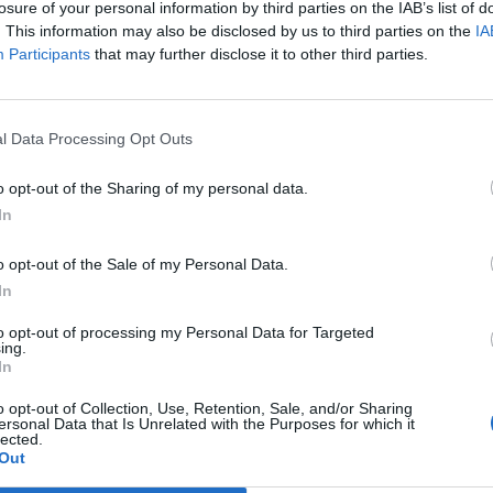
losure of your personal information by third parties on the IAB’s list of
pontjából.
. This information may also be disclosed by us to third parties on the
IA
Participants
that may further disclose it to other third parties.
 27.5-28 mrd USD-re várják a Bloomberg felmérése szerint. A hi
 USD volt. A hiány csökkenése korábban az import exporténál j
te. Elemzők szerint ez a folyamat most megfordulhat. A külkere
vülését negatívan érinti, ugyanis a jövedelmek felhasználása..
l Data Processing Opt Outs
o opt-out of the Sharing of my personal data.
ASÓNK!
In
a portfolio.hu hírarchívumához tartozik, melynek olvasása előf
o opt-out of the Sale of my Personal Data.
ötött.
In
övetkezőket tartalmazza:
to opt-out of processing my Personal Data for Targeted
 teljes cikkarchívum
ing.
In
 BÉT elmúlt 2 év napon belüli
o opt-out of Collection, Use, Retention, Sale, and/or Sharing
ersonal Data that Is Unrelated with the Purposes for which it
lected.
Előfizetés
Out