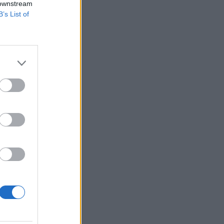
 downstream
B’s List of
ány szeptemberben
elentősebb
skedelmi hiány
.
izetéses