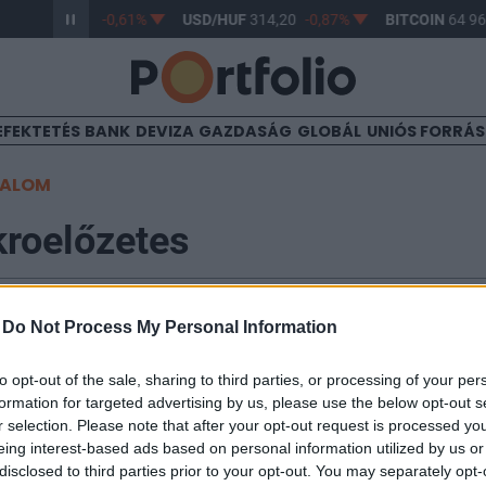
/HUF
363,17
-0,61%
USD/HUF
314,20
-0,87%
BITCOIN
64 961
EFEKTETÉS
BANK
DEVIZA
GAZDASÁG
GLOBÁL
UNIÓS FORRÁ
TALOM
roelőzetes
-
Do Not Process My Personal Information
:07
to opt-out of the sale, sharing to third parties, or processing of your per
gú makrogazdasági adat várható ma fél 3-kor az USA-
formation for targeted advertising by us, please use the below opt-out s
legadatok jönnek ki. Az elemzők a deficit emelkedés
r selection. Please note that after your opt-out request is processed y
nésével párhuzamosan az import várhatóan szinten ma
eing interest-based ads based on personal information utilized by us or
dési (csökkenési) üteme fontos indikátor lehet a gazda
disclosed to third parties prior to your opt-out. You may separately opt-