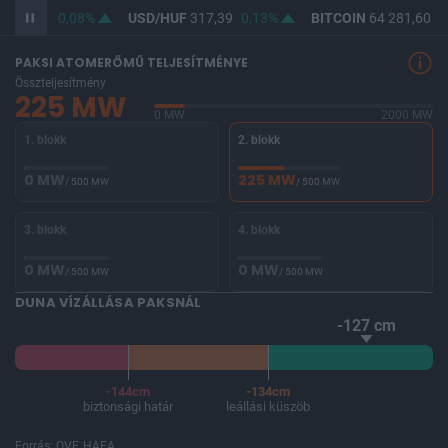
365,72
0,08%
USD/HUF
317,39
0,13%
BITCOIN
64 281,60
0
PAKSI ATOMERŐMŰ TELJESÍTMÉNYE
Összteljesítmény
225 MW
0 MW
2000 MW
1. blokk
2. blokk
0 MW
225 MW
/ 500 MW
/ 500 MW
3. blokk
4. blokk
0 MW
0 MW
/ 500 MW
/ 500 MW
DUNA VÍZÁLLÁSA PAKSNÁL
-127 cm
-144cm
-134cm
biztonsági határ
leállási küszöb
Forrás: OVF, HAEA