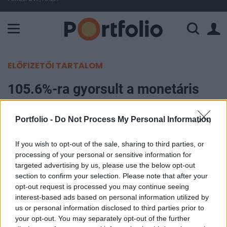
A Paksi Atomerőmű összteljesítménye 225 MW. A Duna vízállá
ELŐFIZETŐI TARTALOM
105.6%-ra gyorsult a monetáris
bázis éves indexe
Portfolio -
Do Not Process My Personal Information
Portfolio
2004. augusztus 09. 09:20
If you wish to opt-out of the sale, sharing to third parties, or
processing of your personal or sensitive information for
targeted advertising by us, please use the below opt-out
A Magyar Nemzeti Bank közleménye szerint 2004.
section to confirm your selection. Please note that after your
júliusában a monetáris bázis 20.7 milliárd forinttal
opt-out request is processed you may continue seeing
a 1856.5 milliárd forintra csökkent. A monetáris
interest-based ads based on personal information utilized by
us or personal information disclosed to third parties prior to
bázis trendadatokból számított egyhavi
your opt-out. You may separately opt-out of the further
rövidbázisú évesített növekedési indexe 105.6%-ot