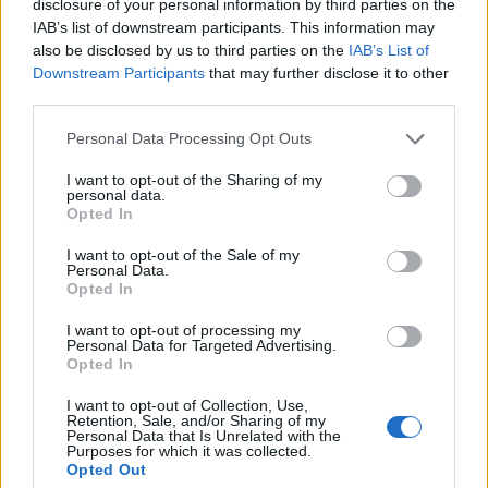
disclosure of your personal information by third parties on the
tett ki, amely 2.4 százalékponttal magasabb a
IAB’s list of downstream participants. This information may
júniusinál.
also be disclosed by us to third parties on the
IAB’s List of
Downstream Participants
that may further disclose it to other
A monetáris bázis összetevői közül a forgalomban lévő
third parties.
készpénz havi átlagállománya 3.1 milliárd forinttal 1428.7
Personal Data Processing Opt Outs
milliárd forintra, az egyéb monetáris intézmények
bankszámláinak havi átlagos állománya 1 milliárd forinttal
I want to opt-out of the Sharing of my
personal data.
424.5 milliárd forintra, és az egyéb monetáris intézmények
Opted In
egynapos betéteinek havi átlagállománya 16.6 milliárd
forinttal 3.3 milliárd forintra...
I want to opt-out of the Sale of my
Personal Data.
Opted In
KEDVES OLVASÓNK!
I want to opt-out of processing my
Personal Data for Targeted Advertising.
A keresett cikk a portfolio.hu hírarchívumához
Opted In
tartozik, melynek olvasása előfizetéses
I want to opt-out of Collection, Use,
regisztrációhoz kötött.
Retention, Sale, and/or Sharing of my
Personal Data that Is Unrelated with the
Purposes for which it was collected.
Az előfizetés a következőket tartalmazza:
Opted Out
Portfolio.hu teljes cikkarchívum