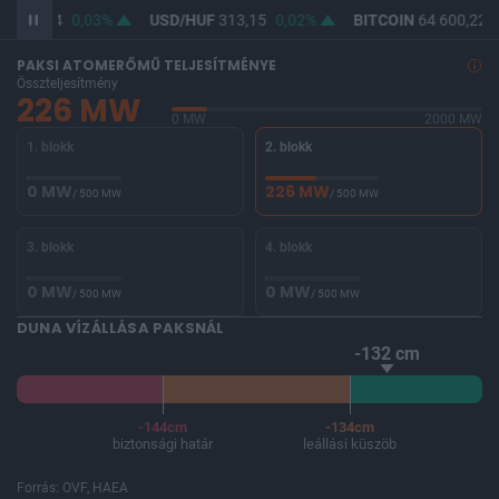
F
361,84
0,03%
USD/HUF
313,15
0,02%
BITCOIN
64 600,22
PAKSI ATOMERŐMŰ TELJESÍTMÉNYE
Összteljesítmény
226 MW
0 MW
2000 MW
1. blokk
2. blokk
0 MW
226 MW
/ 500 MW
/ 500 MW
3. blokk
4. blokk
0 MW
0 MW
/ 500 MW
/ 500 MW
DUNA VÍZÁLLÁSA PAKSNÁL
-132 cm
-144cm
-134cm
biztonsági határ
leállási küszöb
Forrás: OVF, HAEA