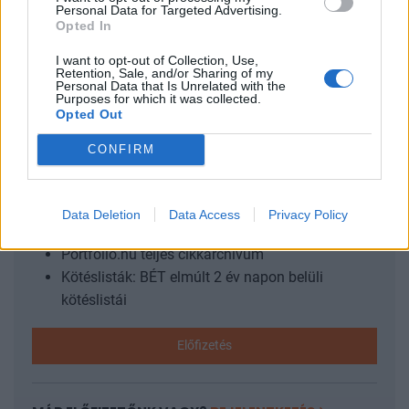
Personal Data for Targeted Advertising.
Az első áldozat: Gál J. Zoltán Változatlan maradt a
Opted In
jegybanki alapkamat Várt felett az amerikai feldolgozóipari
beszerzési menedzser-index Váratlan...
I want to opt-out of Collection, Use,
Retention, Sale, and/or Sharing of my
Personal Data that Is Unrelated with the
Purposes for which it was collected.
Opted Out
KEDVES OLVASÓNK!
CONFIRM
A keresett cikk a portfolio.hu hírarchívumához
tartozik, melynek olvasása előfizetéses
regisztrációhoz kötött.
Data Deletion
Data Access
Privacy Policy
Az előfizetés a következőket tartalmazza:
Portfolio.hu teljes cikkarchívum
Kötéslisták: BÉT elmúlt 2 év napon belüli
kötéslistái
Előfizetés