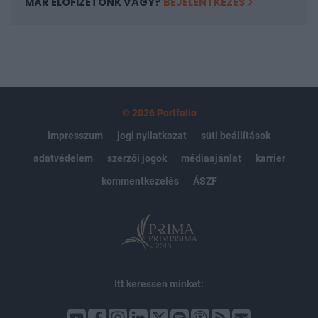
MÁR ELŐFIZETŐNK VAGY?
BEJELENTKEZÉS
© 2026 Portfolio
impresszum
jogi nyilatkozat
süti beállítások
adatvédelem
szerzői jogok
médiaajánlat
karrier
kommentkezelés
ÁSZF
Itt keressen minket: