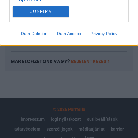
Az előfizetés a következőket tartalmazza:
Portfolio.hu teljes cikkarchívum
CONFIRM
Kötéslisták: BÉT elmúlt 2 év napon belüli
kötéslistái
Data Deletion
Data Access
Privacy Policy
Előfizetés
MÁR ELŐFIZETŐNK VAGY?
BEJELENTKEZÉS
© 2026 Portfolio
impresszum
jogi nyilatkozat
süti beállítások
adatvédelem
szerzői jogok
médiaajánlat
karrier