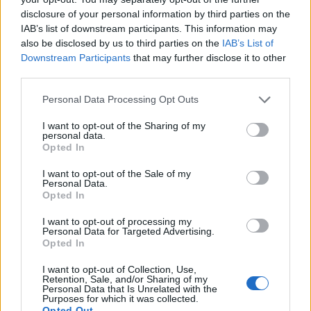
disclosure of your personal information by third parties on the
képzettség szintjétől függően. Az MSZOSZ
IAB’s list of downstream participants. This information may
javaslata nem áll messze a kabinet ajánlásától a
also be disclosed by us to third parties on the
IAB’s List of
minimálbér mértékét illetően.
Downstream Participants
that may further disclose it to other
third parties.
Veres János pénzügyminiszter a költségvetési tervekről
szólva a közelmúltban 3 százalékos reálbéremelést tartott
Personal Data Processing Opt Outs
lehetségesnek jövőre, illetve 2 százalékban jelölte meg az
I want to opt-out of the Sharing of my
inflációs mértéket. Az MTI információi szerint az MSZOSZ
personal data.
Opted In
javaslatában alig magasabb, 4 százalékos reálbér növelési
igény szerepel. A bruttó béremelési igény 6.5% az MSZOSZ
I want to opt-out of the Sale of my
részéről. A kormány...
Personal Data.
Opted In
I want to opt-out of processing my
KEDVES OLVASÓNK!
Personal Data for Targeted Advertising.
Opted In
A keresett cikk a portfolio.hu hírarchívumához
tartozik, melynek olvasása előfizetéses
I want to opt-out of Collection, Use,
Retention, Sale, and/or Sharing of my
regisztrációhoz kötött.
Personal Data that Is Unrelated with the
Purposes for which it was collected.
Opted Out