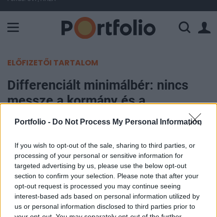
A Paksi Atomerőmű összteljesítménye 225 MW. A Duna vízállá
ELŐFIZETŐI TARTALOM
Differenciált minimálbér: nincs
messze a kormány és a
szakszervezetek javaslata
Portfolio -
Do Not Process My Personal Information
Portfolio
If you wish to opt-out of the sale, sharing to third parties, or
2005. szeptember 19. 08:49
processing of your personal or sensitive information for
targeted advertising by us, please use the below opt-out
section to confirm your selection. Please note that after your
A kormány a héten eljuttatja az országos
opt-out request is processed you may continue seeing
keresetemelési ajánlásról készült javaslatát a
interest-based ads based on personal information utilized by
szociális partnereknek. A javaslat várhatóan
us or personal information disclosed to third parties prior to
differenciált minimálbérre vonatkozik majd a
your opt-out. You may separately opt-out of the further