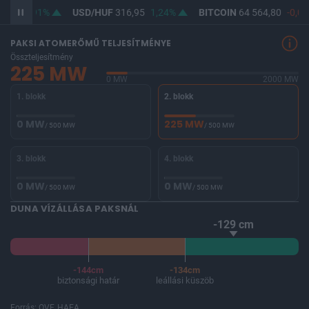
5,01
0,91%
USD/HUF
316,95
1,24%
BITCOIN
64 564,80
-0,06
PAKSI ATOMERŐMŰ TELJESÍTMÉNYE
Összteljesítmény
225 MW
0 MW
2000 MW
1. blokk
2. blokk
0 MW
225 MW
/ 500 MW
/ 500 MW
3. blokk
4. blokk
0 MW
0 MW
/ 500 MW
/ 500 MW
DUNA VÍZÁLLÁSA PAKSNÁL
-129 cm
-144cm
-134cm
biztonsági határ
leállási küszöb
Forrás: OVF, HAEA