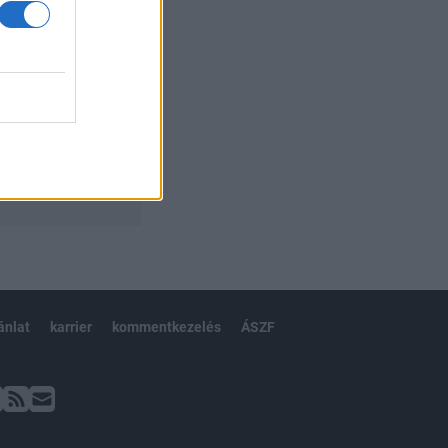
ánlat
karrier
kommentkezelés
ÁSZF