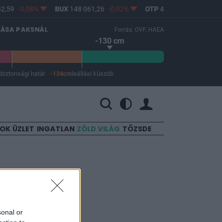
2,59
-0,08%
BUX
148 061,26
-0,02%
OTP
46 600
-0,32%
LÁSA PAKSNÁL
Forrás: OVF, HAEA
-130 cm
m
biztonsági határ
-134cm
leállási küszöb
 a leállási küszöb -134 cm.
SOK
ÜZLET
INGATLAN
ZÖLD VILÁG
TŐZSDE
sonal or