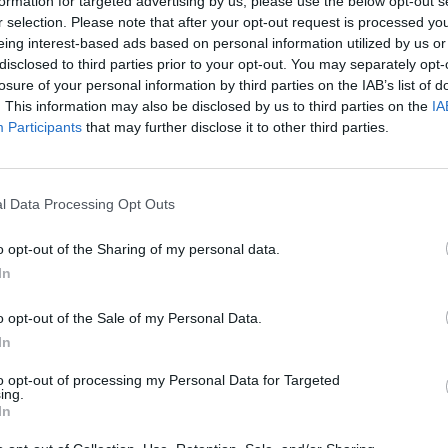
formation for targeted advertising by us, please use the below opt-out s
r selection. Please note that after your opt-out request is processed y
8
eing interest-based ads based on personal information utilized by us or
disclosed to third parties prior to your opt-out. You may separately opt-
losure of your personal information by third parties on the IAB’s list of
maradt a délelőtt közölt ún. ZEW index Németországban
. This information may also be disclosed by us to third parties on the
IA
ző hangulatról árulkodik a német gazdaságban. Az ind
Participants
that may further disclose it to other third parties.
zás 71 pont volt februárra. A mutató így is ciklikus csúc
ovember (38.9) óta szinte folyamatos az emelkedés.
l Data Processing Opt Outs
t némi pesszimizmusra adott okot, az egyidejű és előre mutat
adnak alapot a német gazdasággal kapcsolatosan. A ZEW inde
o opt-out of the Sharing of my personal data.
edvező változásokra utal, melynek alapja továbbra is elsősorban
In
 is viszonylag gyenge. Különösebb piaci reakció az indexre nem 
o opt-out of the Sale of my Personal Data.
In
ASÓNK!
to opt-out of processing my Personal Data for Targeted
a portfolio.hu hírarchívumához tartozik, melynek olvasása előf
ing.
ötött.
In
övetkezőket tartalmazza: