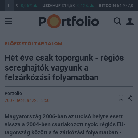
UF
363,39
0,06%
USD/HUF
314,58
0,12%
BITCOIN
64 977,05
ELŐFIZETŐI TARTALOM
Hét éve csak toporgunk - régiós
sereghajtók vagyunk a
felzárkózási folyamatban
Portfolio
2007. február 22. 13:50
Magyarország 2006-ban az utolsó helyre esett
vissza a 2004-ben csatlakozott nyolc régiós EU-
tagország között a felzárkózási folyamatban -