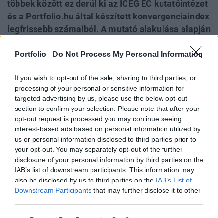
többek között ez derül ki az ICEG EC kutatóintézet
és a Portfolio.hu által készített konvergenciaindex
legfrissebb számaiból. A mutató alakulása alapján
azt is megállapíthatjuk, hogy Magyarország
sosem volt a konvergencia éllovasa. A hol kisebb,
Portfolio -
Do Not Process My Personal Information
hol nagyobb, de folyamatosan jelen lévő
If you wish to opt-out of the sale, sharing to third parties, or
egyensúlyi és inflációs problémák miatt még a
processing of your personal or sensitive information for
2000-es évek elején is csak a középmezőnyben
targeted advertising by us, please use the below opt-out
foglaltunk helyet - igaz, a jelenleginél jóval kisebb
section to confirm your selection. Please note that after your
lemaradással.
opt-out request is processed you may continue seeing
interest-based ads based on personal information utilized by
Lemaradtunk az éllovasoktól. Az elmúlt egy évben
us or personal information disclosed to third parties prior to
your opt-out. You may separately opt-out of the further
Magyarország indexe csökkent, elsősorban a felerősödő
disclosure of your personal information by third parties on the
makrogazdasági egyensúlyzavarok következtében. Ehhez
IAB’s list of downstream participants. This information may
leginkább a fiskális problémák kiéleződése járult hozzá a
also be disclosed by us to third parties on the
IAB’s List of
költségvetési deficit, illetve ehhez kapcsolódóan kisebb
Downstream Participants
that may further disclose it to other
mértékben az államadósság növekedése révén.
third parties.
Ugyanakkor az indexet tovább rontotta az év közben...