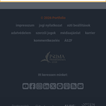
© 2026 Portfolio
impresszum
jogi nyilatkozat
süti beállítások
adatvédelem
szerzői jogok
médiaajánlat
karrier
kommentkezelés
ÁSZF
Itt keressen minket: