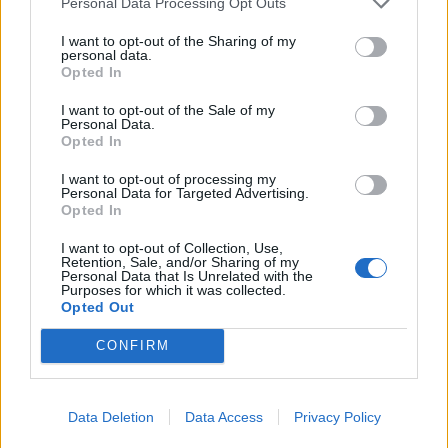
Personal Data Processing Opt Outs
I want to opt-out of the Sharing of my
KEDVES OLVASÓNK!
personal data.
Opted In
A keresett cikk a portfolio.hu hírarchívumához
tartozik, melynek olvasása előfizetéses
I want to opt-out of the Sale of my
Personal Data.
regisztrációhoz kötött.
Opted In
Az előfizetés a következőket tartalmazza:
I want to opt-out of processing my
Personal Data for Targeted Advertising.
Portfolio.hu teljes cikkarchívum
Opted In
Kötéslisták: BÉT elmúlt 2 év napon belüli
kötéslistái
I want to opt-out of Collection, Use,
Retention, Sale, and/or Sharing of my
Personal Data that Is Unrelated with the
Purposes for which it was collected.
Előfizetés
Opted Out
CONFIRM
MÁR ELŐFIZETŐNK VAGY?
BEJELENTKEZÉS
Data Deletion
Data Access
Privacy Policy