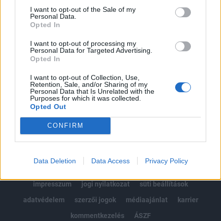
Portfolio.hu teljes cikkarchívum
I want to opt-out of the Sale of my
Personal Data.
Kötéslisták: BÉT elmúlt 2 év napon belüli
Opted In
kötéslistái
I want to opt-out of processing my
Personal Data for Targeted Advertising.
Előfizetés
Opted In
I want to opt-out of Collection, Use,
Retention, Sale, and/or Sharing of my
MÁR ELŐFIZETŐNK VAGY?
BEJELENTKEZÉS
Personal Data that Is Unrelated with the
Purposes for which it was collected.
Opted Out
CONFIRM
Data Deletion
Data Access
Privacy Policy
© 2026 Portfolio
impresszum
jogi nyilatkozat
süti beállítások
adatvédelem
szerzői jogok
médiaajánlat
karrier
kommentkezelés
ÁSZF