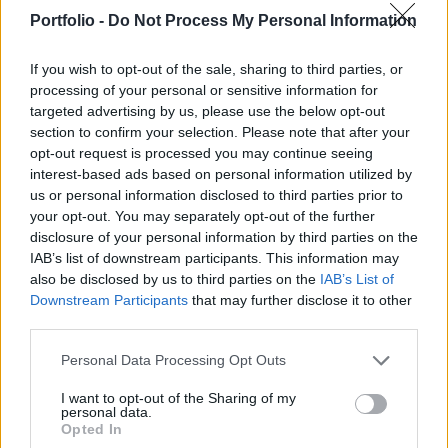
János pénzügyminiszter hétfőn az Adó és
Portfolio -
Do Not Process My Personal Information
Pénzügyi Ellenőrzési Hivatal (APEH) értekezletén
az MTI-Eco tudósítása szerint.
If you wish to opt-out of the sale, sharing to third parties, or
processing of your personal or sensitive information for
"Úgy gondoljuk, hogy azok, akik átléptek a fehér zónába,
targeted advertising by us, please use the below opt-out
azok a következő évben ott is maradnak, és befizetik a
section to confirm your selection. Please note that after your
számukra kötelező adót és járulékot" - hangsúlyozta a
opt-out request is processed you may continue seeing
interest-based ads based on personal information utilized by
pénzügyminiszter. Az 50 milliárd forintnyi többletbevétel,
us or personal information disclosed to third parties prior to
egyébként a GDP 0.2 százaléka, vagyis nagyjából a hiány
your opt-out. You may separately opt-out of the further
is ennyivel lett kisebb. Veres elmondta, hogy 2008 közepéig
disclosure of your personal information by third parties on the
összesen 1,717 fővel...
IAB’s list of downstream participants. This information may
also be disclosed by us to third parties on the
IAB’s List of
Downstream Participants
that may further disclose it to other
KEDVES OLVASÓNK!
third parties.
A keresett cikk a portfolio.hu hírarchívumához
Personal Data Processing Opt Outs
tartozik, melynek olvasása előfizetéses
regisztrációhoz kötött.
I want to opt-out of the Sharing of my
personal data.
Opted In
Az előfizetés a következőket tartalmazza: