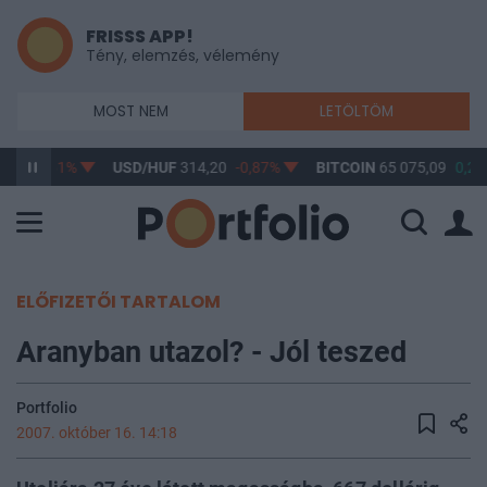
FRISSS APP!
Tény, elemzés, vélemény
MOST NEM
LETÖLTÖM
,17
-0,61%
USD/HUF
314,20
-0,87%
BITCOIN
65 075,09
0,29
ELŐFIZETŐI TARTALOM
Aranyban utazol? - Jól teszed
Portfolio
2007. október 16. 14:18