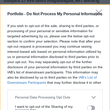
Utoljára 27 éve látott magasságba, 667 dollárig
emelkedett a mai kereskedés során az arany
árfolyama, mely mostanra tegnapi záróértékéig
Portfolio -
Do Not Process My Personal Information
csorgott vissza. Az elmúlt hetek jelentős
emelkedésében a befektetési alapok felől érkező
If you wish to opt-out of the sale, sharing to third parties, or
processing of your personal or sensitive information for
pénztömegek játszák a főszerepet.
targeted advertising by us, please use the below opt-out
section to confirm your selection. Please note that after your
Az arany árfolyamának emelkedésében az játszik jelentős
opt-out request is processed you may continue seeing
szerepet, hogy az arany ETF-ek iránti befektetői kereslet
interest-based ads based on personal information utilized by
megnőtt, így azok nagyobb keresletet támasztanak az
us or personal information disclosed to third parties prior to
arany iránt. Az arany árának emelkedésében a dollár
your opt-out. You may separately opt-out of the further
elmnúlt időszaki gyengülésén túl az olajár emelkedése,
disclosure of your personal information by third parties on the
IAB’s list of downstream participants. This information may
csúcstörése is szerepet játszik felhajtó tényezőként. A
also be disclosed by us to third parties on the
IAB’s List of
Bloomberg által megkérdezett Dennis...
Downstream Participants
that may further disclose it to other
third parties.
KEDVES OLVASÓNK!
Personal Data Processing Opt Outs
A keresett cikk a portfolio.hu hírarchívumához
I want to opt-out of the Sharing of my
tartozik, melynek olvasása előfizetéses
personal data.