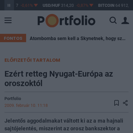
UF
363,17
-0,61%
USD/HUF
314,20
-0,87%
BITCOIN
64 912,77
FONTOS
Atombomba sem kell a Skynetnek, hogy szétégessen minket – elég egy hőkupola
ELŐFIZETŐI TARTALOM
Ezért retteg Nyugat-Európa az
oroszoktól
Portfolio
2009. február 10. 11:18
Jelentős aggodalmakat váltott ki az a ma hajnali
sajtójelentés, miszerint az orosz bankszektor a