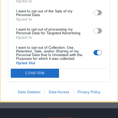
Opted In
A keresett cikk a portfolio.hu hírarchívumához
tartozik, melynek olvasása előfizetéses
I want to opt-out of the Sale of my
Personal Data.
regisztrációhoz kötött.
Opted In
Az előfizetés a következőket tartalmazza:
I want to opt-out of processing my
Portfolio.hu teljes cikkarchívum
Personal Data for Targeted Advertising.
Opted In
Kötéslisták: BÉT elmúlt 2 év napon belüli
kötéslistái
I want to opt-out of Collection, Use,
Retention, Sale, and/or Sharing of my
Personal Data that Is Unrelated with the
Előfizetés
Purposes for which it was collected.
Opted Out
CONFIRM
MÁR ELŐFIZETŐNK VAGY?
BEJELENTKEZÉS
Data Deletion
Data Access
Privacy Policy
© 2026 Portfolio