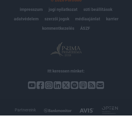
impresszum
jogi nyilatkozat
süti beállítások
adatvédelem
szerzői jogok
médiaajánlat
karrier
kommentkezelés
ÁSZF
Itt keressen minket:
Partnereink