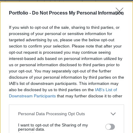
kormány segítségét kéri a magánszektor mintegy
400 milliárd dollárt kitevő külső adósságának
Portfolio -
Do Not Process My Personal Information
átütemezéséről szóló tárgyalásokon. A
kormányzat a hivatalos kommunikáció szerint
If you wish to opt-out of the sale, sharing to third parties, or
processing of your personal or sensitive information for
lesöpörte az asztalról ezt a témát, de ha a számok
targeted advertising by us, please use the below opt-out
mögé nézünk, nem véletlen a bankszektor
section to confirm your selection. Please note that after your
felvetése.
opt-out request is processed you may continue seeing
interest-based ads based on personal information utilized by
Kapcsolódó cikkünk2009.02.10 08:37 Tömeges külső
us or personal information disclosed to third parties prior to
adósságátrendezést kérnek az orosz cégek? (2.)Az elmúlt
your opt-out. You may separately opt-out of the further
években rendszerint lépést tudott tartani az orosz jegybank
disclosure of your personal information by third parties on the
IAB’s list of downstream participants. This information may
nemzetközi tartalékszintjének emelkedése az orosz külső
also be disclosed by us to third parties on the
IAB’s List of
adósság (állam+magánszektor) növekedési dinamikájával,
Downstream Participants
that may further disclose it to other
de az utóbbi hónapok 35%-os tartalékzuhanása mellett a
third parties.
külső adósság visszafizetésével...
Personal Data Processing Opt Outs
KEDVES OLVASÓNK!
I want to opt-out of the Sharing of my
personal data.