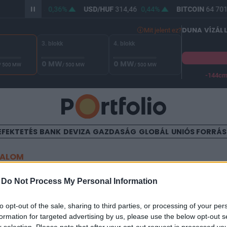
R/HUF
363,04
0,36%
USD/HUF
314,46
0,44%
BITCOIN
64 701,
DUNA VÍZÁL
Mit jelent ez?
3. blokk
4. blokk
0 MW
0 MW
/ 500 MW
/ 500 MW
/ 500 MW
-144c
 Duna vízállása Paksnál -131 cm. A biztonsági határ -144 cm,
EFEKTETÉS
BANK
DEVIZA
GAZDASÁG
GLOBÁL
UNIÓS FORRÁ
TALOM
t ragadt az euró - esik a ko
-
Do Not Process My Personal Information
to opt-out of the sale, sharing to third parties, or processing of your per
formation for targeted advertising by us, please use the below opt-out s
6