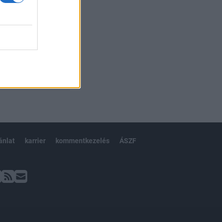
ánlat
karrier
kommentkezelés
ÁSZF