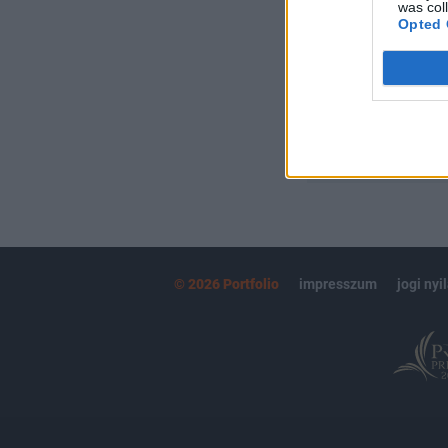
Kötéslisták:
was col
Opted 
kötéslistái
MÁR ELŐFIZETŐ
© 2026 Portfolio
impresszum
jogi nyi