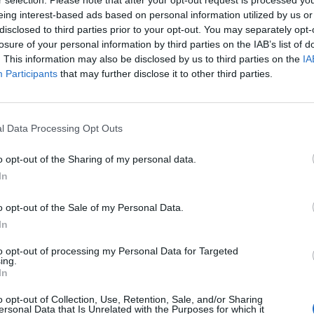
r selection. Please note that after your opt-out request is processed y
eing interest-based ads based on personal information utilized by us or
disclosed to third parties prior to your opt-out. You may separately opt-
t a régiós devizák vesszőfutása, amelynek során reggel
losure of your personal information by third parties on the IAB’s list of
s új történelmi mélypontra zuhant az euróval szemben. A
. This information may also be disclosed by us to third parties on the
IA
is rekord alacsony szinten járt, míg 5.5 éve volt ilyen
Participants
that may further disclose it to other third parties.
n.
ddigi történelmi mélypontnál (304.70) gyengébb szinten mozgot
l Data Processing Opt Outs
emben, és jelenleg 307 körül járnak a jegyzések a bankközi piaco
völgyet járt be, 4.93-ról 4.83-ig erősödött vissza az euróval sze
o opt-out of the Sharing of my personal data.
ereskedés. Dél óta határozottan gyengül a cseh...
In
o opt-out of the Sale of my Personal Data.
ASÓNK!
In
a portfolio.hu hírarchívumához tartozik, melynek olvasása előf
to opt-out of processing my Personal Data for Targeted
ötött.
ing.
In
övetkezőket tartalmazza:
 teljes cikkarchívum
o opt-out of Collection, Use, Retention, Sale, and/or Sharing
ersonal Data that Is Unrelated with the Purposes for which it