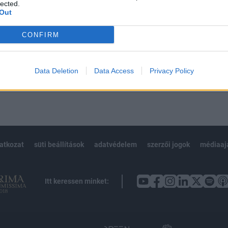
 BÉT elmúlt 2 év napon belüli
lected.
Out
CONFIRM
Előfizetés
Data Deletion
Data Access
Privacy Policy
NK VAGY?
BEJELENTKEZÉS
latkozat
süti beállítások
adatvédelem
szerzői jogok
médiaaj
Itt keressen minket: