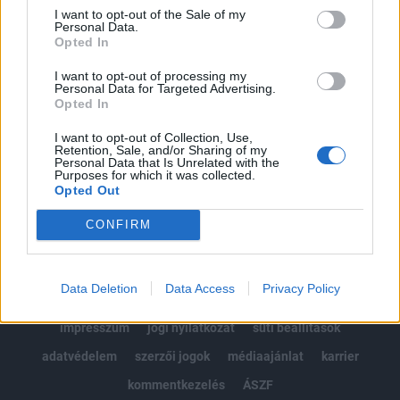
Portfolio.hu teljes cikkarchívum
I want to opt-out of the Sale of my
Personal Data.
Kötéslisták: BÉT elmúlt 2 év napon belüli
Opted In
kötéslistái
I want to opt-out of processing my
Personal Data for Targeted Advertising.
Előfizetés
Opted In
I want to opt-out of Collection, Use,
Retention, Sale, and/or Sharing of my
MÁR ELŐFIZETŐNK VAGY?
BEJELENTKEZÉS
Personal Data that Is Unrelated with the
Purposes for which it was collected.
Opted Out
CONFIRM
Data Deletion
Data Access
Privacy Policy
© 2026 Portfolio
impresszum
jogi nyilatkozat
süti beállítások
adatvédelem
szerzői jogok
médiaajánlat
karrier
kommentkezelés
ÁSZF