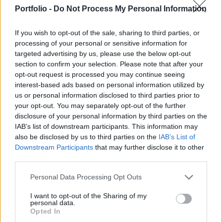
kettős bejelentés tükrözi a gazdasági kilátások
Portfolio -
Do Not Process My Personal Information
stabilizálódását a kelet-európai régióban,
ugyanakkor a S&P nehéz 2010-es évet jósol.
If you wish to opt-out of the sale, sharing to third parties, or
processing of your personal or sensitive information for
Bulgária költségvetési pozíciója a magas külső adósság (a
targeted advertising by us, please use the below opt-out
GDP közel 100%-a) ellenére kedvezően alakul, amely
section to confirm your selection. Please note that after your
különösen kedvező helyzetbe hozza Bulgáriát régióbeli
opt-out request is processed you may continue seeing
társaival szemben. A likviditási problémák, a kereslet
interest-based ads based on personal information utilized by
us or personal information disclosed to third parties prior to
eltűnése azonban mély recesszióba süllyesztette Bulgáriát
your opt-out. You may separately opt-out of the further
is, idén várhatóan 5-6%-kal esik a GDP, és várhatóan még
disclosure of your personal information by third parties on the
jövőre is 1-2%-os esés lesz....
IAB’s list of downstream participants. This information may
also be disclosed by us to third parties on the
IAB’s List of
Downstream Participants
that may further disclose it to other
KEDVES OLVASÓNK!
third parties.
A keresett cikk a portfolio.hu hírarchívumához
Personal Data Processing Opt Outs
tartozik, melynek olvasása előfizetéses
regisztrációhoz kötött.
I want to opt-out of the Sharing of my
personal data.
Opted In
Az előfizetés a következőket tartalmazza: