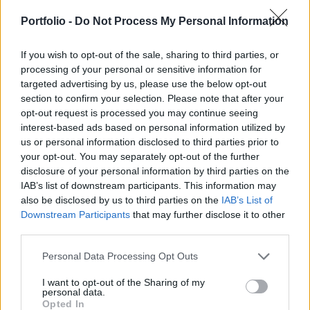
nek adott interjújában azt is kijelentette: az új
kormánynak érdemes egy új készenléti hitel
Portfolio -
Do Not Process My Personal Information
megállapodást kötnie a Nemzetközi Valutalappal
(IMF).
If you wish to opt-out of the sale, sharing to third parties, or
processing of your personal or sensitive information for
targeted advertising by us, please use the below opt-out
A volt gazdasági miniszter egy esetleges Fidesz-kormány
section to confirm your selection. Please note that after your
három első legfontosabb gazdaságpolitikai döntését
opt-out request is processed you may continue seeing
ismertetve elmondta: a kormány új költségvetést, új
interest-based ads based on personal information utilized by
adórendszert és új foglalkoztatáspolitikát alkot majd, ezek
us or personal information disclosed to third parties prior to
2010. július 1-jével léphetnek hatályba. E lépések miatt a
your opt-out. You may separately opt-out of the further
2010. január 1-jén hatályba lépő adórendszer csak fél évig
disclosure of your personal information by third parties on the
él majd, de hozzátette: a Fidesz...
IAB’s list of downstream participants. This information may
also be disclosed by us to third parties on the
IAB’s List of
Downstream Participants
that may further disclose it to other
KEDVES OLVASÓNK!
third parties.
A keresett cikk a portfolio.hu hírarchívumához
Personal Data Processing Opt Outs
tartozik, melynek olvasása előfizetéses
I want to opt-out of the Sharing of my
regisztrációhoz kötött.
personal data.
Opted In