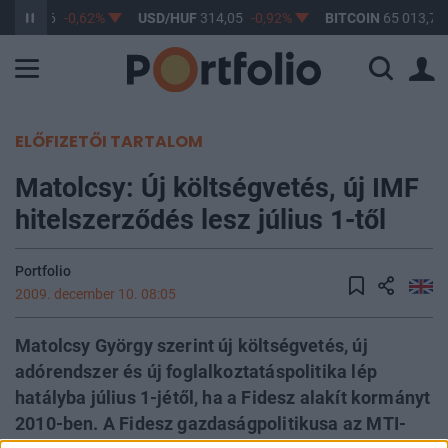
F
363,16
-0,62%
USD/HUF
314,05
-0,92%
BITCOIN
65 013,72
ELŐFIZETŐI TARTALOM
Matolcsy: Új költségvetés, új IMF
hitelszerződés lesz július 1-től
Portfolio
2009. december 10. 08:05
Matolcsy György szerint új költségvetés, új
adórendszer és új foglalkoztatáspolitika lép
hatályba július 1-jétől, ha a Fidesz alakít kormányt
2010-ben. A Fidesz gazdaságpolitikusa az MTI-