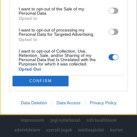
Az előfizetés a következőket tartalmazza:
I want to opt-out of the Sale of my
Portfolio.hu teljes cikkarchívum
Personal Data.
Kötéslisták: BÉT elmúlt 2 év napon belüli
Opted In
kötéslistái
I want to opt-out of processing my
Personal Data for Targeted Advertising.
Opted In
Előfizetés
I want to opt-out of Collection, Use,
Retention, Sale, and/or Sharing of my
Personal Data that Is Unrelated with the
MÁR ELŐFIZETŐNK VAGY?
BEJELENTKEZÉS
Purposes for which it was collected.
Opted Out
CONFIRM
Data Deletion
Data Access
Privacy Policy
© 2026 Portfolio
impresszum
jogi nyilatkozat
süti beállítások
adatvédelem
szerzői jogok
médiaajánlat
karrier