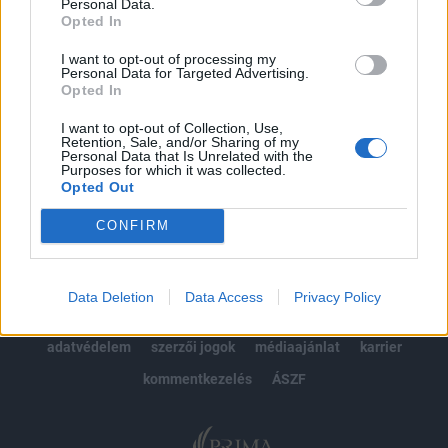
kötéslistái
Personal Data.
Opted In
Előfizetés
I want to opt-out of processing my
Personal Data for Targeted Advertising.
Opted In
MÁR ELŐFIZETŐNK VAGY?
BEJELENTKEZÉS
I want to opt-out of Collection, Use,
Retention, Sale, and/or Sharing of my
Personal Data that Is Unrelated with the
Purposes for which it was collected.
Opted Out
CONFIRM
© 2026 Portfolio
Data Deletion
Data Access
Privacy Policy
impresszum
jogi nyilatkozat
süti beállítások
adatvédelem
szerzői jogok
médiaajánlat
karrier
kommentkezelés
ÁSZF