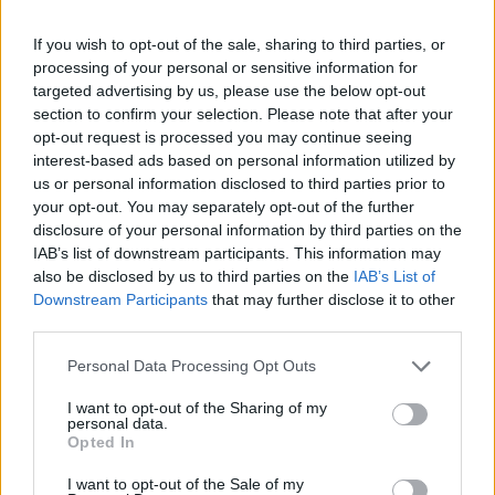
Valutaalaptól (IMF).
If you wish to opt-out of the sale, sharing to third parties, or
"Még sem az EU sem a (német) kormány nem hozott
processing of your personal or sensitive information for
semmilyen döntést. Ez a tény azt jelenti, hogy a döntés
targeted advertising by us, please use the below opt-out
éppúgy lehet pozitív, mint negatív", így idézte Schäuble
section to confirm your selection. Please note that after your
nyilatkozatát vasárnap a Bild am Sonntag című német lap.
opt-out request is processed you may continue seeing
A német pénzügyminiszter az MTI tudósítása szerint azt
interest-based ads based on personal information utilized by
mondta, hogy a segítség kizárólag Görögországtól függ,
us or personal information disclosed to third parties prior to
your opt-out. You may separately opt-out of the further
mármint attól, hogy kész-e a következő...
disclosure of your personal information by third parties on the
IAB’s list of downstream participants. This information may
also be disclosed by us to third parties on the
IAB’s List of
KEDVES OLVASÓNK!
Downstream Participants
that may further disclose it to other
A keresett cikk a portfolio.hu hírarchívumához
third parties.
tartozik, melynek olvasása előfizetéses
Personal Data Processing Opt Outs
regisztrációhoz kötött.
I want to opt-out of the Sharing of my
Az előfizetés a következőket tartalmazza:
personal data.
Opted In
Portfolio.hu teljes cikkarchívum
Kötéslisták: BÉT elmúlt 2 év napon belüli
I want to opt-out of the Sale of my