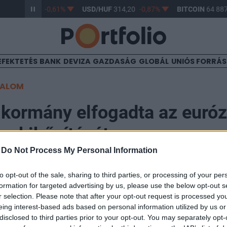
/HUF
363,17
-0,61%
USD/HUF
314,20
-0,87%
BITCOIN
64 887
EFEKTETÉS
BANK
DEVIZA
GAZDASÁG
GLOBÁL
UNIÓS FORRÁ
TALOM
kormány elfogadta az euró
p kibővítését
-
Do Not Process My Personal Information
3:01
to opt-out of the sale, sharing to third parties, or processing of your per
formation for targeted advertising by us, please use the below opt-out s
r selection. Please note that after your opt-out request is processed y
szerdán elfogadta a European Financial Stability Facil
eing interest-based ads based on personal information utilized by us or
tőalap működésének kibővítését lehetővé tévő törvén
disclosed to third parties prior to your opt-out. You may separately opt-