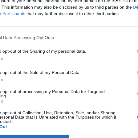
az MTI.
losure of your personal information by third parties on the IAB’s list of
. This information may also be disclosed by us to third parties on the
IA
avaslat szerint a július 21-i euróövezeti csúcstalálkozón szület
Participants
that may further disclose it to other third parties.
felhatalmazást kap szuverén kötvények másodpiaci vásárlására,
lliárd euróra emelkedik. Az EFSF feladatkörének bővítéséről létr
llamok parlamentjeinek törvényerőre...
l Data Processing Opt Outs
o opt-out of the Sharing of my personal data.
ASÓNK!
In
a portfolio.hu hírarchívumához tartozik, melynek olvasása előf
o opt-out of the Sale of my Personal Data.
ötött.
In
övetkezőket tartalmazza:
to opt-out of processing my Personal Data for Targeted
 teljes cikkarchívum
ing.
 BÉT elmúlt 2 év napon belüli
In
o opt-out of Collection, Use, Retention, Sale, and/or Sharing
ersonal Data that Is Unrelated with the Purposes for which it
lected.
Előfizetés
Out