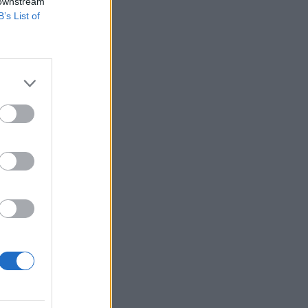
 downstream
B’s List of
ett megállapodás
 hitelnyújtási
ejött megállapodást
izetéses