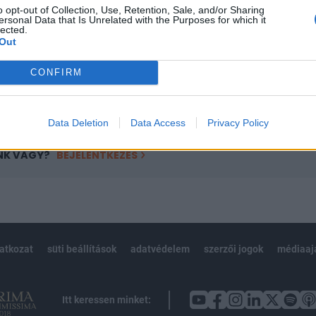
o opt-out of Collection, Use, Retention, Sale, and/or Sharing
övetkezőket tartalmazza:
ersonal Data that Is Unrelated with the Purposes for which it
lected.
 teljes cikkarchívum
Out
 BÉT elmúlt 2 év napon belüli
CONFIRM
Előfizetés
Data Deletion
Data Access
Privacy Policy
NK VAGY?
BEJELENTKEZÉS
latkozat
süti beállítások
adatvédelem
szerzői jogok
médiaaj
Itt keressen minket: