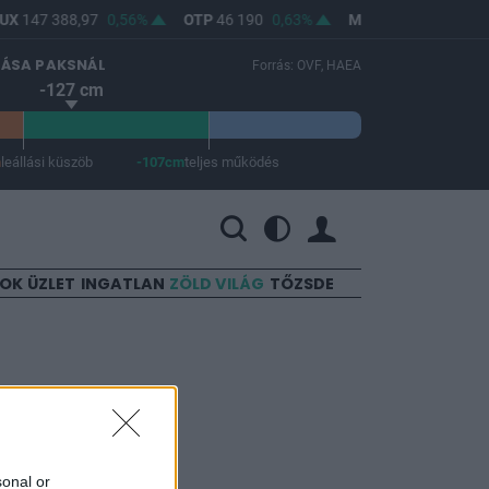
UX
147 388,97
0,56%
OTP
46 190
0,63%
MOL
4 720
1,72%
LÁSA PAKSNÁL
Forrás: OVF, HAEA
-127 cm
m
leállási küszöb
-107cm
teljes működés
 a teljes működés -107 cm.
SOK
ÜZLET
INGATLAN
ZÖLD VILÁG
TŐZSDE
sonal or