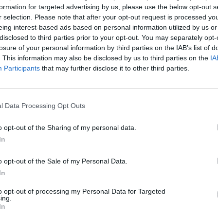
formation for targeted advertising by us, please use the below opt-out s
r selection. Please note that after your opt-out request is processed y
eing interest-based ads based on personal information utilized by us or
disclosed to third parties prior to your opt-out. You may separately opt-
últbeli, Brüsszel és Budapest közötti fejleményeket a
losure of your personal information by third parties on the IAB’s list of
sz megkezdeni a hitelkeretről szóló hivatalos tárgyalá
. This information may also be disclosed by us to third parties on the
IA
törvény ügyében megszületnek a szükséges törvénym
Participants
that may further disclose it to other third parties.
Nemzetközi Valutaalap múlt héten már jelzett, inkább
ontját Gerry Rice.
l Data Processing Opt Outs
012.04.26Itt az IMF hivatalos reakciója - Lassan a testtel!20
IMF nemzetközi kapcsolatokért felelős igazgatója a tegnapi saj
o opt-out of the Sharing of my personal data.
álaszolva azt is elmondta, hogy éppen a fentiek miatt egyelőre ni
In
gyarországra a nemzetközi szervezet szakértői delegációja....
o opt-out of the Sale of my Personal Data.
In
ASÓNK!
to opt-out of processing my Personal Data for Targeted
ing.
a portfolio.hu hírarchívumához tartozik, melynek olvasása előf
In
ötött.