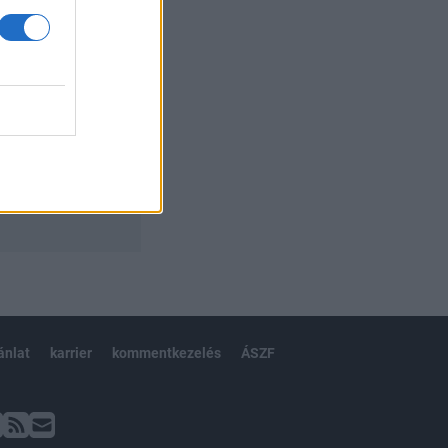
ánlat
karrier
kommentkezelés
ÁSZF