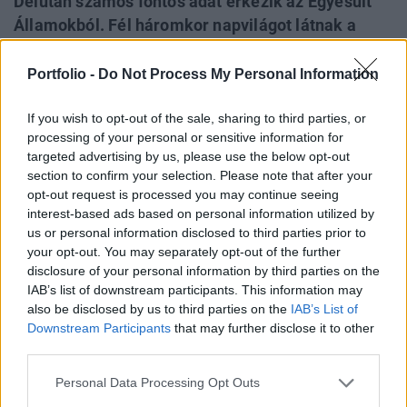
Délután számos fontos adat érkezik az Egyesült
Államokból. Fél háromkor napvilágot látnak a
májusi foglalkoztatottsági és munkanélküliségi
adatok, illetve a háztartások friss jövedelmi, és
Portfolio -
Do Not Process My Personal Information
kiadási statisztikái, négy órakor pedig az ISM
If you wish to opt-out of the sale, sharing to third parties, or
teszi közzé legfrissebb felmérésének
processing of your personal or sensitive information for
eredményeit.
targeted advertising by us, please use the below opt-out
section to confirm your selection. Please note that after your
A májusi foglalkoztatottsági és munkanélküliségi
opt-out request is processed you may continue seeing
számokat délután fél háromkor teszi közzé a munkaügyi
interest-based ads based on personal information utilized by
tárca. Az elemzők optimisták. A Bloomberg konszenzusa
us or personal information disclosed to third parties prior to
szerint a szakértők többsége 150 ezer körüli
your opt-out. You may separately opt-out of the further
foglalkoztatottság-bővüléssel és változatlan (8,1
disclosure of your personal information by third parties on the
IAB’s list of downstream participants. This information may
százalékos) munkanélküliségi rátával számol. Az
also be disclosed by us to third parties on the
IAB’s List of
előrejelzések 130 és 164 ezer, illetve 8 és 8,2 százalék
Downstream Participants
that may further disclose it to other
között...
third parties.
Personal Data Processing Opt Outs
KEDVES OLVASÓNK!