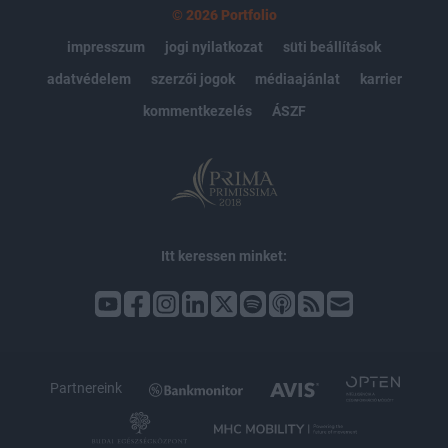
© 2026 Portfolio
impresszum
jogi nyilatkozat
süti beállítások
adatvédelem
szerzői jogok
médiaajánlat
karrier
kommentkezelés
ÁSZF
Itt keressen minket:
Partnereink