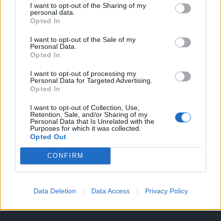
I want to opt-out of the Sharing of my
A keresett cikk a portfolio.hu hírarchívumához
personal data.
Opted In
tartozik, melynek olvasása előfizetéses
regisztrációhoz kötött.
I want to opt-out of the Sale of my
Personal Data.
Az előfizetés a következőket tartalmazza:
Opted In
Portfolio.hu teljes cikkarchívum
I want to opt-out of processing my
Kötéslisták: BÉT elmúlt 2 év napon belüli
Personal Data for Targeted Advertising.
Opted In
kötéslistái
I want to opt-out of Collection, Use,
Retention, Sale, and/or Sharing of my
Előfizetés
Personal Data that Is Unrelated with the
Purposes for which it was collected.
Opted Out
MÁR ELŐFIZETŐNK VAGY?
BEJELENTKEZÉS
CONFIRM
Data Deletion
Data Access
Privacy Policy