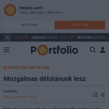
FRISSS APP!
Tény, elemzés, vélemény
MOST NEM
LETÖLTÖM
363,17
-0,61%
USD/HUF
314,20
-0,87%
BITCOIN
64 955,58
ELŐFIZETŐI TARTALOM
Mozgalmas délutánunk lesz
Portfolio
2012. június 01. 09:35