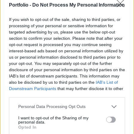
irányt - véli a Coutts (az RBS privátbanki
Portfolio -
Do Not Process My Personal Information
részlegének) befektetési igazgatója.
If you wish to opt-out of the sale, sharing to third parties, or
Az oka annak, hogy optimisták vagyunk az arannyal
processing of your personal or sensitive information for
kapcsolatban, a világ legfontosabb devizáinak hiányzó
targeted advertising by us, please use the below opt-out
megbízhatósága - fogalmazott Gary Dugan a Bloomberg
section to confirm your selection. Please note that after your
tudósítása szerint. A nemesfém piacán jelenleg a
opt-out request is processed you may continue seeing
feltörekvő jegybankok a nagy vásárlók, de ezen felül a
interest-based ads based on personal information utilized by
befektetési jellegű kereslet is további igényt támaszthat
us or personal information disclosed to third parties prior to
your opt-out. You may separately opt-out of the further
majd. Az emberek ugyanis továbbra is vonzódni fognak az
disclosure of your personal information by third parties on the
arany...
IAB’s list of downstream participants. This information may
also be disclosed by us to third parties on the
IAB’s List of
Downstream Participants
that may further disclose it to other
KEDVES OLVASÓNK!
third parties.
A keresett cikk a portfolio.hu hírarchívumához
Personal Data Processing Opt Outs
tartozik, melynek olvasása előfizetéses
regisztrációhoz kötött.
I want to opt-out of the Sharing of my
personal data.
Opted In
Az előfizetés a következőket tartalmazza: