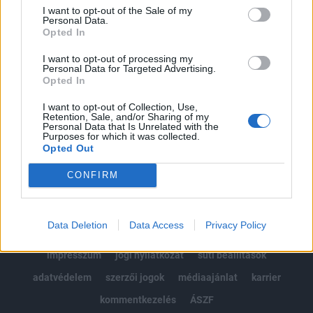
Portfolio.hu teljes cikkarchívum
I want to opt-out of the Sale of my
Kötéslisták: BÉT elmúlt 2 év napon belüli
Personal Data.
Opted In
kötéslistái
I want to opt-out of processing my
Personal Data for Targeted Advertising.
Előfizetés
Opted In
I want to opt-out of Collection, Use,
Retention, Sale, and/or Sharing of my
MÁR ELŐFIZETŐNK VAGY?
BEJELENTKEZÉS
Personal Data that Is Unrelated with the
Purposes for which it was collected.
Opted Out
CONFIRM
Data Deletion
Data Access
Privacy Policy
© 2026 Portfolio
impresszum
jogi nyilatkozat
süti beállítások
adatvédelem
szerzői jogok
médiaajánlat
karrier
kommentkezelés
ÁSZF