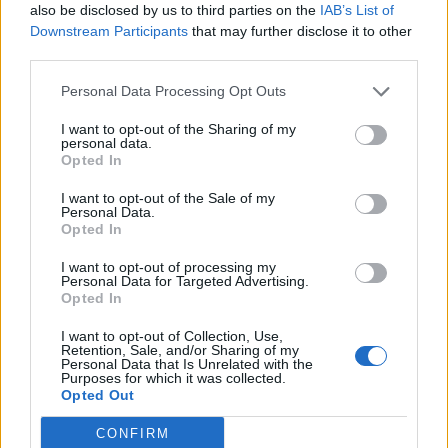
also be disclosed by us to third parties on the
IAB’s List of
Szeptember második felében írhatja ki az Állami Autópálya
Downstream Participants
that may further disclose it to other
Kezelő Zrt. a megtett távolsággal arányos, elektronikus
third parties.
útdíj szedési rendszer kiépítéséhez szükséges eszközök
beszerzését célzó tendert; mivel a közbeszerzés indítását
Personal Data Processing Opt Outs
korábban is erre a hónapra ütemezték, így nincs érdemi
I want to opt-out of the Sharing of my
csúszás - közölte a Nemzeti Fejlesztési Minisztérium
personal data.
(NFM) az MTI megkeresésére....
Opted In
I want to opt-out of the Sale of my
Personal Data.
KEDVES OLVASÓNK!
Opted In
A keresett cikk a portfolio.hu hírarchívumához
I want to opt-out of processing my
Personal Data for Targeted Advertising.
tartozik, melynek olvasása előfizetéses
Opted In
regisztrációhoz kötött.
I want to opt-out of Collection, Use,
Az előfizetés a következőket tartalmazza:
Retention, Sale, and/or Sharing of my
Personal Data that Is Unrelated with the
Portfolio.hu teljes cikkarchívum
Purposes for which it was collected.
Kötéslisták: BÉT elmúlt 2 év napon belüli
Opted Out
kötéslistái
CONFIRM