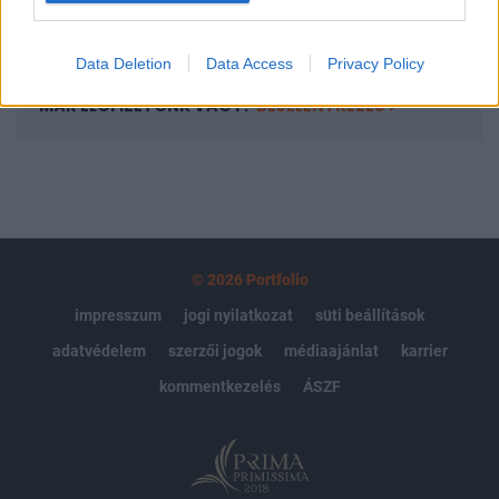
Előfizetés
Data Deletion
Data Access
Privacy Policy
MÁR ELŐFIZETŐNK VAGY?
BEJELENTKEZÉS
© 2026 Portfolio
impresszum
jogi nyilatkozat
süti beállítások
adatvédelem
szerzői jogok
médiaajánlat
karrier
kommentkezelés
ÁSZF