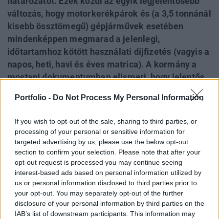
határozatot. Ezek közül az egyik legjelentősebb
változás, hogy motorkerékpárok és (a 3,5 tonnánál
kisebb össztömegű) gépjárművek esetében
mindenképpen megmarad a jelenlegi,
időtartamhoz kötött használati díjfizetés (vagyis a
napos, heti, havi és éves matrica). A kormány a
mostani dokumentumban elismeri, hogy jelentős
csúszásban van az új rendszer kiépítésével, ezért
Portfolio -
Do Not Process My Personal Information
a nemzeti fejlesztési miniszternek azonnal
intézkednie kell az ezzel kapcsolatos
If you wish to opt-out of the sale, sharing to third parties, or
közbeszerzési eljárás kiírásáról. Egyúttal azt is
processing of your personal or sensitive information for
belátja, hogy a jövő évi költségvetésben nem
targeted advertising by us, please use the below opt-out
section to confirm your selection. Please note that after your
szerepel a tervezés és kiépítés költsége, erre
opt-out request is processed you may continue seeing
forrást kell még találni, ez az összeg egyébként 42
interest-based ads based on personal information utilized by
milliárdra rúg. A határozathoz csatolt
us or personal information disclosed to third parties prior to
mellékletben a kormány feltünteti az egyes
your opt-out. You may separately opt-out of the further
disclosure of your personal information by third parties on the
kategóriák díjtételeit is.
IAB’s list of downstream participants. This information may