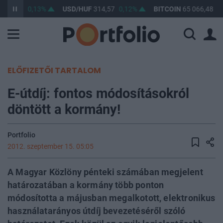
363,65
0,13%
USD/HUF
314,57
0,12%
BITCOIN
65 066,48
0,
ELŐFIZETŐI TARTALOM
E-útdíj: fontos módosításokról
döntött a kormány!
Portfolio
2012. szeptember 15. 05:05
A Magyar Közlöny pénteki számában megjelent
határozatában a kormány több ponton
módosította a májusban megalkotott, elektronikus
használatarányos útdíj bevezetéséről szóló