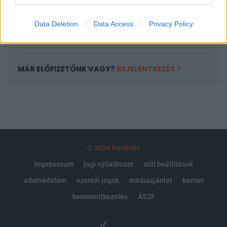
kötéslistái
Data Deletion
Data Access
Privacy Policy
Előfizetés
MÁR ELŐFIZETŐNK VAGY?
BEJELENTKEZÉS
© 2026 Portfolio
impresszum
jogi nyilatkozat
süti beállítások
adatvédelem
szerzői jogok
médiaajánlat
karrier
kommentkezelés
ÁSZF