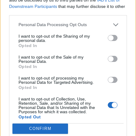
kockázatok mérsékeltek maradnak."
Downstream Participants
that may further disclose it to other
third parties.
Elmúlt negyedév kamatlépései A monetáris politikában a
válság kezdete óta egyszerre vannak jelen a lazítás és a
Personal Data Processing Opt Outs
szigorítás irányába ható tényezők. A kereslet drasztikus
I want to opt-out of the Sharing of my
visszaesése és tartós gyengesége kamatcsökkentést
personal data.
indokolna. A folyamatosan érkező költségsokkok
Opted In
következtében azonban az infláció nem tudott tartósan
I want to opt-out of the Sale of my
csökkenni, ami az óvatos kamatpolitika irányába...
Personal Data.
Opted In
I want to opt-out of processing my
KEDVES OLVASÓNK!
Personal Data for Targeted Advertising.
Opted In
A keresett cikk a portfolio.hu hírarchívumához
tartozik, melynek olvasása előfizetéses
I want to opt-out of Collection, Use,
Retention, Sale, and/or Sharing of my
regisztrációhoz kötött.
Personal Data that Is Unrelated with the
Purposes for which it was collected.
Opted Out
Az előfizetés a következőket tartalmazza:
Portfolio.hu teljes cikkarchívum
CONFIRM
Kötéslisták: BÉT elmúlt 2 év napon belüli