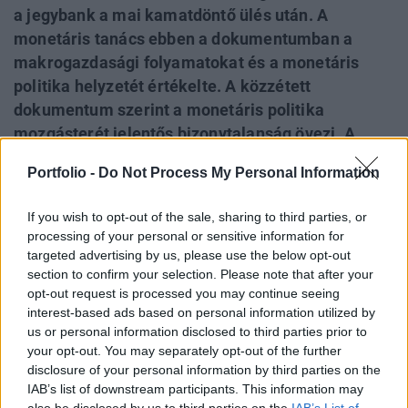
a jegybank a mai kamatdöntő ülés után. A
monetáris tanács ebben a dokumentumban a
makrogazdasági folyamatokat és a monetáris
politika helyzetét értékelte. A közzétett
dokumentum szerint a monetáris politika
mozgásterét jelentős bizonytalanság övezi. A
monetáris politikai lépeseket elsősorban az
Portfolio -
Do Not Process My Personal Information
inflációs folyamatok várható alakulása, a
gazdaság ciklikus helyzete és a kockázati
If you wish to opt-out of the sale, sharing to third parties, or
megítélés befolyásolja. A dokumentum a tanács
processing of your personal or sensitive information for
többségének véleményére hivatkozva közli, a
targeted advertising by us, please use the below opt-out
section to confirm your selection. Please note that after your
költségsokkok közvetlen hatásának lecsengése
opt-out request is processed you may continue seeing
után az inflációs cél teljesülni fog. A jövőbeli
interest-based ads based on personal information utilized by
kilátásokról szólva az állásfoglalásban az
us or personal information disclosed to third parties prior to
szerepel, hogy "további kamatcsökkentésre akkor
your opt-out. You may separately opt-out of the further
kerülhet sor, ha a kedvező pénzügyi piaci
disclosure of your personal information by third parties on the
IAB’s list of downstream participants. This information may
folyamatok tartósak és a középtávú inflációs
also be disclosed by us to third parties on the
IAB’s List of