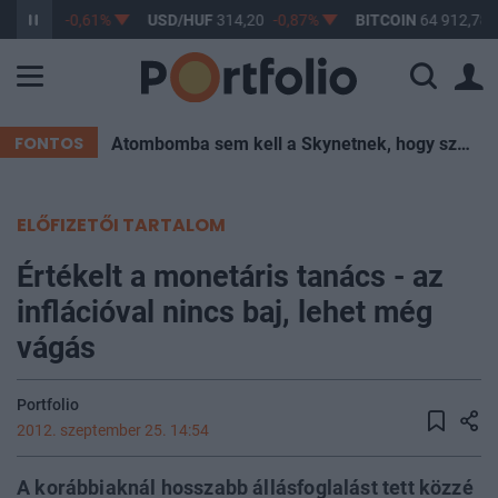
F
363,17
-0,61%
USD/HUF
314,20
-0,87%
BITCOIN
64 912,78
FONTOS
Atombomba sem kell a Skynetnek, hogy szétégessen minket – elég egy hőkupola
ELŐFIZETŐI TARTALOM
Értékelt a monetáris tanács - az
inflációval nincs baj, lehet még
vágás
Portfolio
2012. szeptember 25. 14:54
A korábbiaknál hosszabb állásfoglalást tett közzé