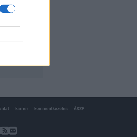
ánlat
karrier
kommentkezelés
ÁSZF