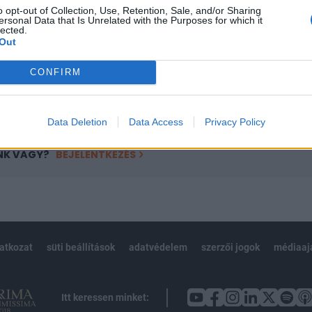
o opt-out of Collection, Use, Retention, Sale, and/or Sharing
övetkezőket tartalmazza:
ersonal Data that Is Unrelated with the Purposes for which it
lected.
 teljes cikkarchívum
Out
 BÉT elmúlt 2 év napon belüli
CONFIRM
Előfizetés
Data Deletion
Data Access
Privacy Policy
NK VAGY?
BEJELENTKEZÉS
latkozat
süti beállítások
adatvédelem
szerzői jogok
médiaaj
Itt keressen minket: