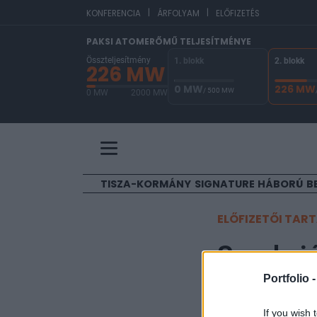
|
|
EU
KONFERENCIA
ÁRFOLYAM
ELŐFIZETÉS
PAKSI ATOMERŐMŰ TELJESÍTMÉNYE
Összteljesítmény
1. blokk
2. blokk
226 MW
0 MW
226 MW
/ 500 MW
0 MW
2000 MW
A Paksi Atomerőmű összteljesítménye 226 MW. 
TISZA-KORMÁNY
SIGNATURE
HÁBORÚ
B
ELŐFIZETŐI TAR
Szankció
ellen
Portfolio 
If you wish 