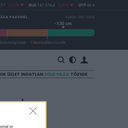
17
-0,27%
BUX
147 574,4
-0,35%
OTP
46 430
-0,68%
MO
LÁSA PAKSNÁL
Forrás: OVF, HAEA
-130 cm
m
biztonsági határ
-134cm
leállási küszöb
 a leállási küszöb -134 cm.
SOK
ÜZLET
INGATLAN
ZÖLD VILÁG
TŐZSDE
roszok
sonal or