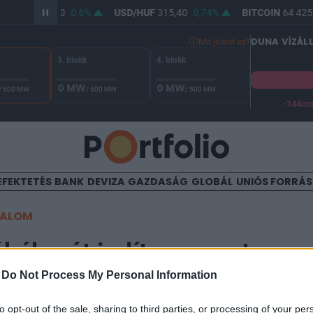
R/HUF
363,90
0,6%
USD/HUF
315,40
0,74%
BITCOIN
64 425,
DUNA VÍZÁL
Mit jelent ez?
3. blokk
4. blokk
0 MW
0 MW
/ 500 MW
/ 500 MW
/ 500 MW
-144c
A Duna vízállása Paksnál -130 cm. A biztonsági határ -144 cm,
EFEKTETÉS
BANK
DEVIZA
GAZDASÁG
GLOBÁL
UNIÓS FORRÁ
TALOM
háborút indít a nyugat az o
-
Do Not Process My Personal Information
to opt-out of the sale, sharing to third parties, or processing of your per