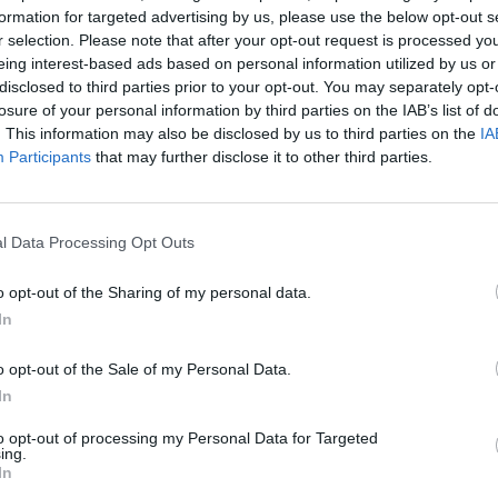
formation for targeted advertising by us, please use the below opt-out s
r selection. Please note that after your opt-out request is processed y
eing interest-based ads based on personal information utilized by us or
disclosed to third parties prior to your opt-out. You may separately opt-
ai Unió azok és azon vállalatok, jogi személyek körét,
losure of your personal information by third parties on the IAB’s list of
ekkel sújthatók az ukrán válság miatt - derült ki az ál
. This information may also be disclosed by us to third parties on the
IA
ívüli csúcstalálkozóján szerda éjjel elfogadott záróny
Participants
that may further disclose it to other third parties.
lt Államok is hasonló lépést tett, de hagyott még leh
ekre is. Az újabb intézkedésekkel kapcsolatban Moszk
gadhatatlannak tartja a szankciókat.
l Data Processing Opt Outs
:48 Megosztás Medvegyev: értelmetlenek a szankciók Értelmetle
o opt-out of the Sharing of my personal data.
lrendelt új nemzetközi szankciókat csütörtökön Dmitrij Medvegy
In
rmilyen szankciók csupán haragot keltenek...
o opt-out of the Sale of my Personal Data.
In
ASÓNK!
to opt-out of processing my Personal Data for Targeted
ing.
a portfolio.hu hírarchívumához tartozik, melynek olvasása előf
In
ötött.