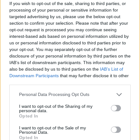
kal bővült a brit GDP az előző negyedéhez képest. A
If you wish to opt-out of the sale, sharing to third parties, or
processing of your personal or sensitive information for
várakozások 0,6%-ról szóltak, az előző negyedévben 0,7%-
targeted advertising by us, please use the below opt-out
os volt a növekedési ütem. Így az adat elmarad a
section to confirm your selection. Please note that after your
várakozásoktól, illetve a megelőző időszak (meglepetést
opt-out request is processed you may continue seeing
okozóan erős) dinamikájától is. Ugyanakkor a gazdaság
interest-based ads based on personal information utilized by
éves alapon még így is 2,3%-kal növekedett...
us or personal information disclosed to third parties prior to
your opt-out. You may separately opt-out of the further
disclosure of your personal information by third parties on the
KEDVES OLVASÓNK!
IAB’s list of downstream participants. This information may
also be disclosed by us to third parties on the
IAB’s List of
A keresett cikk a portfolio.hu hírarchívumához
Downstream Participants
that may further disclose it to other
tartozik, melynek olvasása előfizetéses
third parties.
regisztrációhoz kötött.
Personal Data Processing Opt Outs
Az előfizetés a következőket tartalmazza:
I want to opt-out of the Sharing of my
Portfolio.hu teljes cikkarchívum
personal data.
Kötéslisták: BÉT elmúlt 2 év napon belüli
Opted In
kötéslistái
I want to opt-out of the Sale of my
Personal Data.
Opted In
Előfizetés