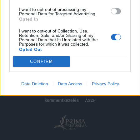
I want to opt-out of processing my
Personal Data for Targeted Advertising.
Opted In
MÁR ELŐFIZETŐNK VAGY?
BEJELENTKEZÉS
I want to opt-out of Collection, Use,
Retention, Sale, and/or Sharing of my
Personal Data that Is Unrelated with the
Purposes for which it was collected.
Opted Out
CONFIRM
© 2026 Portfolio
impresszum
jogi nyilatkozat
süti beállítások
Data Deletion
Data Access
Privacy Policy
adatvédelem
szerzői jogok
médiaajánlat
karrier
kommentkezelés
ÁSZF