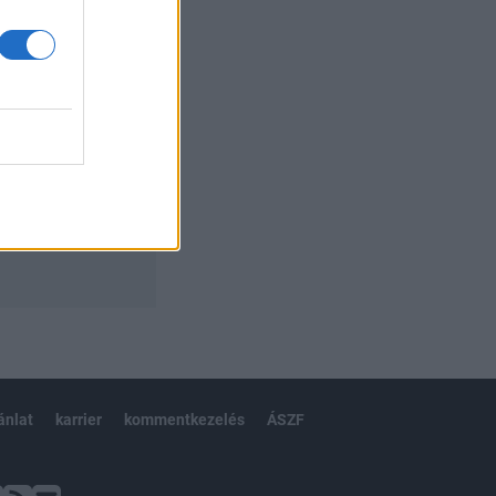
ánlat
karrier
kommentkezelés
ÁSZF