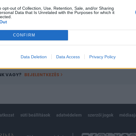
ötött.
o opt-out of Collection, Use, Retention, Sale, and/or Sharing
ersonal Data that Is Unrelated with the Purposes for which it
övetkezőket tartalmazza:
lected.
Out
 teljes cikkarchívum
 BÉT elmúlt 2 év napon belüli
CONFIRM
Előfizetés
Data Deletion
Data Access
Privacy Policy
NK VAGY?
BEJELENTKEZÉS
latkozat
süti beállítások
adatvédelem
szerzői jogok
médiaaj