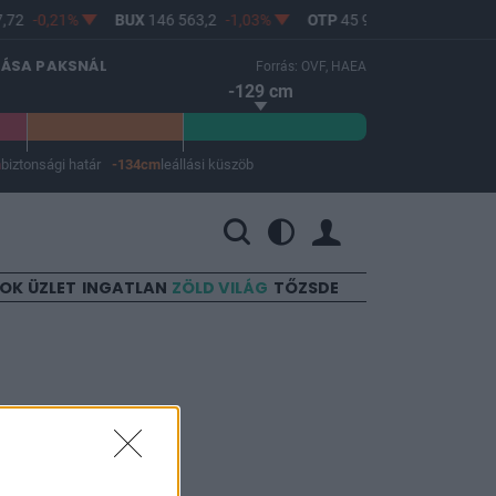
72
-0,21%
BUX
146 563,2
-1,03%
OTP
45 900
-1,82%
MO
LÁSA PAKSNÁL
Forrás: OVF, HAEA
-129 cm
m
biztonsági határ
-134cm
leállási küszöb
 a leállási küszöb -134 cm.
SOK
ÜZLET
INGATLAN
ZÖLD VILÁG
TŐZSDE