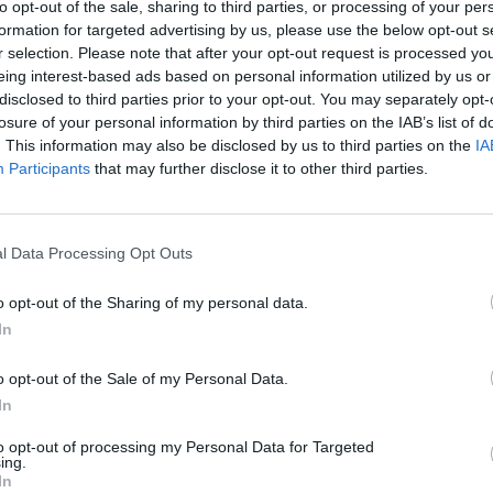
to opt-out of the sale, sharing to third parties, or processing of your per
formation for targeted advertising by us, please use the below opt-out s
55
r selection. Please note that after your opt-out request is processed y
eing interest-based ads based on personal information utilized by us or
atottság továbbra is emelkedik, a bérdinamika nem mu
disclosed to third parties prior to your opt-out. You may separately opt-
losure of your personal information by third parties on the IAB’s list of
rszágon - hívták fel a figyelmet heti elemzésükben a R
. This information may also be disclosed by us to third parties on the
IA
erintük a régiós átlagnál itthon 15-20 százalékkal alac
Participants
that may further disclose it to other third parties.
tt több hazai kistérségben komoly szakemberhiány ala
is visszafoghatja. Fokozatos béremelésekre van szüks
eszültség feloldódjon.
l Data Processing Opt Outs
t sejteni, hogy a nem versenyképes bérek okozhatják a tömeges 
o opt-out of the Sharing of my personal data.
n akár gazdagabbnak mondható megyékben is. Ez a jelenség ped
In
ázási ráta idén ismét visszaeshet a korábbi pár évben emelkedő
elyen a feldolgozóipari kapacitásbővítések ugyanis...
o opt-out of the Sale of my Personal Data.
In
ASÓNK!
to opt-out of processing my Personal Data for Targeted
ing.
a portfolio.hu hírarchívumához tartozik, melynek olvasása előf
In