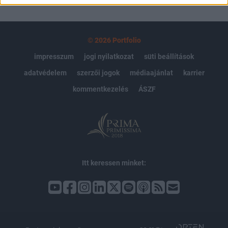
© 2026 Portfolio
impresszum
jogi nyilatkozat
süti beállítások
adatvédelem
szerzői jogok
médiaajánlat
karrier
kommentkezelés
ÁSZF
Itt keressen minket: