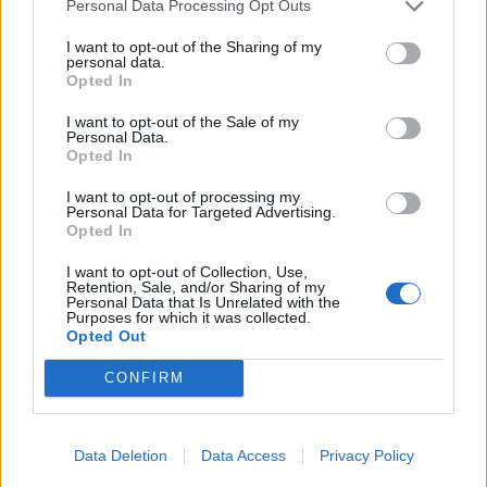
Personal Data Processing Opt Outs
I want to opt-out of the Sharing of my
KEDVES OLVASÓNK!
personal data.
Opted In
A keresett cikk a portfolio.hu hírarchívumához
tartozik, melynek olvasása előfizetéses
I want to opt-out of the Sale of my
Personal Data.
regisztrációhoz kötött.
Opted In
Az előfizetés a következőket tartalmazza:
I want to opt-out of processing my
Personal Data for Targeted Advertising.
Portfolio.hu teljes cikkarchívum
Opted In
Kötéslisták: BÉT elmúlt 2 év napon belüli
kötéslistái
I want to opt-out of Collection, Use,
Retention, Sale, and/or Sharing of my
Personal Data that Is Unrelated with the
Purposes for which it was collected.
Előfizetés
Opted Out
CONFIRM
MÁR ELŐFIZETŐNK VAGY?
BEJELENTKEZÉS
Data Deletion
Data Access
Privacy Policy