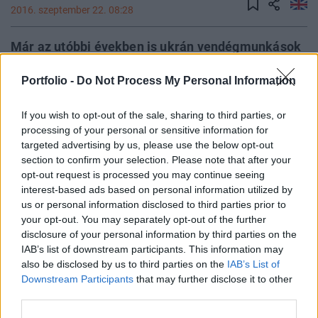
2016. szeptember 22. 08:28
Már az utóbbi években is ukrán vendégmunkások
ezrei jöttek Magyarországra dolgozni, de az
Portfolio -
Do Not Process My Personal Information
elmúlt időszakban a kormány csendben több
törvénymódosítással lehetővé tette, hogy a
If you wish to opt-out of the sale, sharing to third parties, or
közeljövőben ukrán gazdasági bevándorlók
processing of your personal or sensitive information for
tízezrei jöjjenek dolgozni az országba - derül ki a
targeted advertising by us, please use the below opt-out
Heti Válasz cikkéből, amit az Index szemlézett.
section to confirm your selection. Please note that after your
opt-out request is processed you may continue seeing
Varga Mihály nemzetgazdasági miniszter a hetilap múlt
interest-based ads based on personal information utilized by
us or personal information disclosed to third parties prior to
heti számában mondta ki nyíltan, hogy a
your opt-out. You may separately opt-out of the further
hiányszakmákban átmenetileg lehetővé kell tenni, hogy a
disclosure of your personal information by third parties on the
cégek az Európai Unióból vagy szomszédos, harmadik
IAB’s list of downstream participants. This information may
országból oldják meg a foglalkoztatást.Kapcsolódó
also be disclosed by us to third parties on the
IAB’s List of
cikkünk2016.09.14Varga megint beleállt: jöhetnek a
Downstream Participants
that may further disclose it to other
vendégmunkásokA cikk szerint az elmúlt években
third parties.
nagyjából 5-10 ezer ukrán...