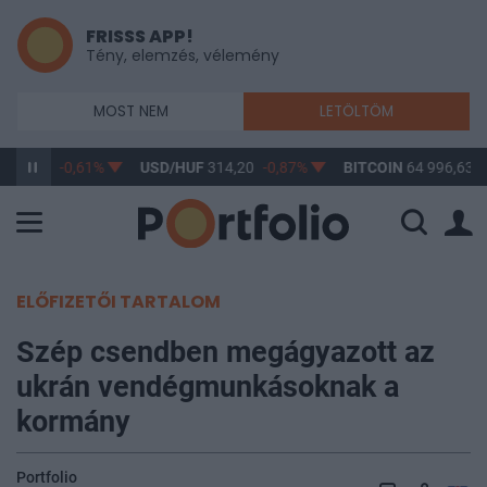
FRISSS APP!
Tény, elemzés, vélemény
MOST NEM
LETÖLTÖM
363,17
-0,61%
USD/HUF
314,20
-0,87%
BITCOIN
64 996,63
ELŐFIZETŐI TARTALOM
Szép csendben megágyazott az
ukrán vendégmunkásoknak a
kormány
Portfolio