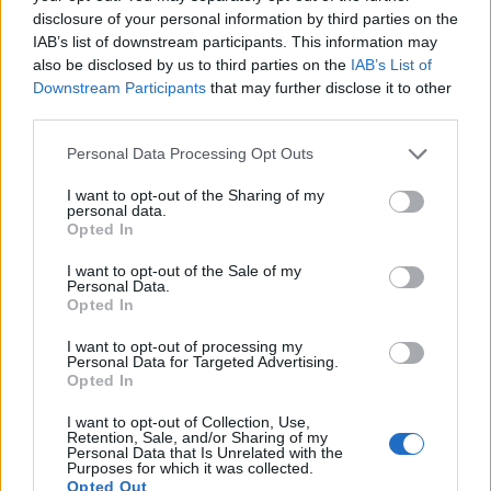
van szó, hogy háromhavonta több ügyről döntenek
disclosure of your personal information by third parties on the
IAB’s list of downstream participants. This information may
az MNB döntéshozó testületében a
also be disclosed by us to third parties on the
IAB’s List of
megszokottnál.
Downstream Participants
that may further disclose it to other
third parties.
A holnapi ülés is ilyen lesz. A szinte teljesen érdektelen
kamatdöntés mellett az igazi érdekességet az hordozza,
Personal Data Processing Opt Outs
hogy a jegybank a három hónapos betétállomány további
I want to opt-out of the Sharing of my
leépítésével tovább szoríthatja ki a bankközi piacra a
personal data.
likviditást. Emellett azt is érdeklődve várhatjuk, hogy a friss
Opted In
Inflációs jelentésben milyen inflációs és GDP-előrejelzést
I want to opt-out of the Sale of my
tesz közzé a jegybank....
Personal Data.
Opted In
I want to opt-out of processing my
KEDVES OLVASÓNK!
Personal Data for Targeted Advertising.
Opted In
A keresett cikk a portfolio.hu hírarchívumához
tartozik, melynek olvasása előfizetéses
I want to opt-out of Collection, Use,
Retention, Sale, and/or Sharing of my
regisztrációhoz kötött.
Personal Data that Is Unrelated with the
Purposes for which it was collected.
Az előfizetés a következőket tartalmazza:
Opted Out