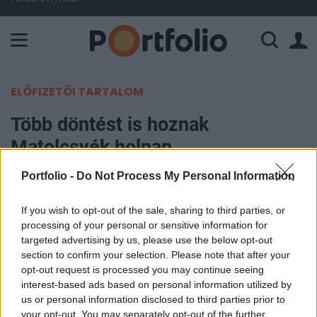
A Paksi Atomerőmű összteljesítménye 226 MW. A Duna vízállá
ELŐFIZETŐI TARTALOM
Több döntést is hoznak
Matolcsyék holnap
Portfolio -
Do Not Process My Personal Information
Portfolio
2017. június 19. 13:40
If you wish to opt-out of the sale, sharing to third parties, or
processing of your personal or sensitive information for
Végre egy monetáris tanácsülés, aminek van
targeted advertising by us, please use the below opt-out
valami kis tétje - sóhajthatnak fel a magyar
section to confirm your selection. Please note that after your
opt-out request is processed you may continue seeing
tőkepiaci unalomba elmerülő piaci elemzők. Na
interest-based ads based on personal information utilized by
nem mintha óriási változásokra számítna bárki is
us or personal information disclosed to third parties prior to
a hazai monetáris politikában: egyszerűen arról
your opt-out. You may separately opt-out of the further