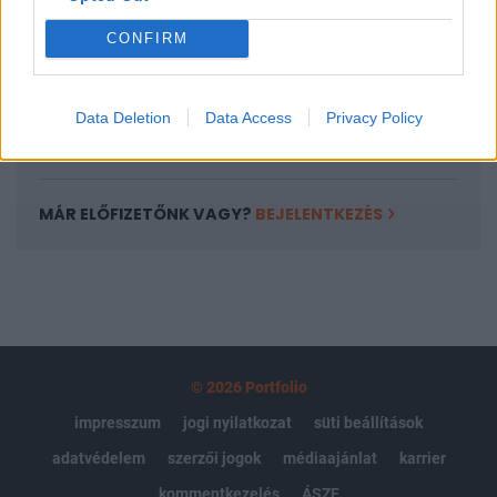
Portfolio.hu teljes cikkarchívum
CONFIRM
Kötéslisták: BÉT elmúlt 2 év napon belüli
kötéslistái
Data Deletion
Data Access
Privacy Policy
Előfizetés
MÁR ELŐFIZETŐNK VAGY?
BEJELENTKEZÉS
© 2026 Portfolio
impresszum
jogi nyilatkozat
süti beállítások
adatvédelem
szerzői jogok
médiaajánlat
karrier
kommentkezelés
ÁSZF