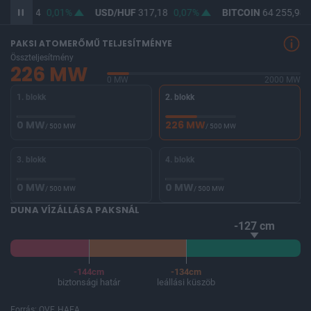
UF
365,44
0,01%
USD/HUF
317,18
0,07%
BITCOIN
64 255,98
PAKSI ATOMERŐMŰ TELJESÍTMÉNYE
Összteljesítmény
226 MW
0 MW
2000 MW
1. blokk
2. blokk
0 MW
226 MW
/ 500 MW
/ 500 MW
3. blokk
4. blokk
0 MW
0 MW
/ 500 MW
/ 500 MW
DUNA VÍZÁLLÁSA PAKSNÁL
-127 cm
-144cm
-134cm
biztonsági határ
leállási küszöb
Forrás: OVF, HAEA