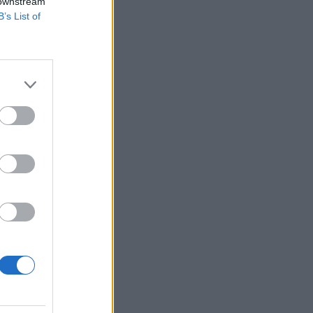
 downstream
B’s List of
nlegi rendszerre
nel lezárul. A
sek folytatása
izetéses