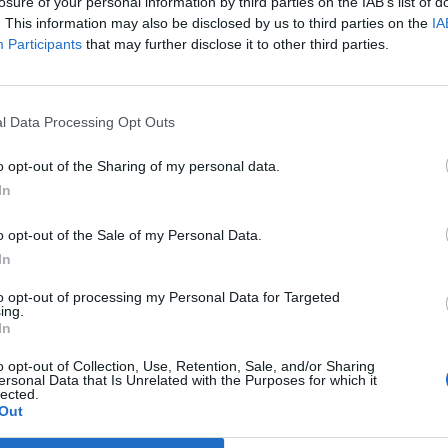
helyezését biztosítja Európában.
losure of your personal information by third parties on the IAB’s list of
. This information may also be disclosed by us to third parties on the
IA
zerint az új rendszer 2019 októberéig marad érvényben, és a jele
Participants
that may further disclose it to other third parties.
 több mint 23 ezer embernek nyújtott új otthont az EU-ban - ezen
ezte, hogy a Törökországból és a Közel-Keletről történő áttelepíté
súlyt kell fektetni az Észak-Afrikából...
l Data Processing Opt Outs
o opt-out of the Sharing of my personal data.
ASÓNK!
In
a portfolio.hu hírarchívumához tartozik, melynek olvasása előf
o opt-out of the Sale of my Personal Data.
ötött.
In
övetkezőket tartalmazza:
to opt-out of processing my Personal Data for Targeted
 teljes cikkarchívum
ing.
 BÉT elmúlt 2 év napon belüli
In
o opt-out of Collection, Use, Retention, Sale, and/or Sharing
ersonal Data that Is Unrelated with the Purposes for which it
lected.
Előfizetés
Out