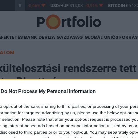
/HUF
362,98
-0,66%
USD/HUF
314,08
-0,91%
BITCOIN
65 132
EFEKTETÉS
BANK
DEVIZA
GAZDASÁG
GLOBÁL
UNIÓS FORRÁ
TALOM
ültelosztási rendszerre tett
ot a Bizottság
-
Do Not Process My Personal Information
13:45
to opt-out of the sale, sharing to third parties, or processing of your per
formation for targeted advertising by us, please use the below opt-out s
r selection. Please note that after your opt-out request is processed y
tési rendszerre tett javaslatot az Európai Bizottság ke
eing interest-based ads based on personal information utilized by us or
ben legalább 50 ezer különösen kiszolgáltatott, nemz
disclosed to third parties prior to your opt-out. You may separately opt-