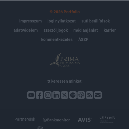
© 2026 Portfolio
impresszum
jogi nyilatkozat
süti beállítások
adatvédelem
szerzői jogok
médiaajánlat
karrier
kommentkezelés
ÁSZF
Itt keressen minket:
Partnereink