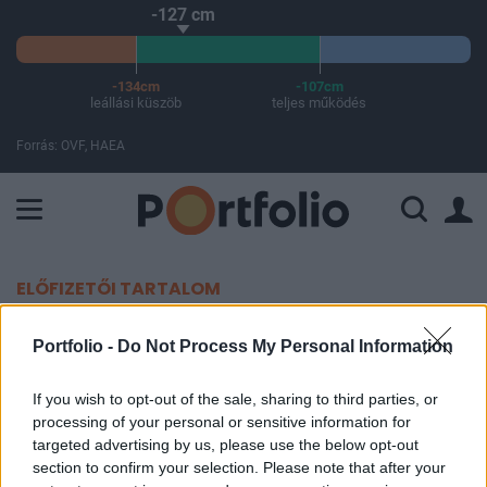
-127 cm
-134cm
-107cm
leállási küszöb
teljes működés
Forrás: OVF, HAEA
A Paksi Atomerőmű összteljesítménye 226 MW. A Duna vízállá
ELŐFIZETŐI TARTALOM
7 milliárdot ad a kormány egy
Portfolio -
Do Not Process My Personal Information
újabb nagy magyar autóipari
If you wish to opt-out of the sale, sharing to third parties, or
beruházáshoz
processing of your personal or sensitive information for
targeted advertising by us, please use the below opt-out
MTI
section to confirm your selection. Please note that after your