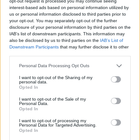
2018. szeptember 14. 18:58
opt-out request is processed you may continue seeing
interest-based ads based on personal information utilized by
us or personal information disclosed to third parties prior to
Stratégiai megállapodást írt alá a kormány a
your opt-out. You may separately opt-out of the further
svájci Rehau-Automotive vállalatcsoporttal, ennek
disclosure of your personal information by third parties on the
keretében 7,1 milliárd forint vissza nem térítendő
IAB’s list of downstream participants. This information may
also be disclosed by us to third parties on the
IAB’s List of
támogatást nyújt a cég második gyártóüzemének
Downstream Participants
that may further disclose it to other
létrehozásához - mondta a külgazdasági és
third parties.
külügyminiszter pénteken Újhartyánban.
Personal Data Processing Opt Outs
Nyugat-magyarországi Economic Forum 2026Október 15-
I want to opt-out of the Sharing of my
én jön a Nyugat-magyarországi Economic Forum, ami
personal data.
magas szintű szakmai párbeszédet és értékes üzleti
Opted In
kapcsolatokat kínál a régiós növekedés érdekében.
I want to opt-out of the Sale of my
Részletek a linken.Információ és jelentkezésAz
Personal Data.
Újhartyánban felépülő autóalkatrész-gyártó üzem
Opted In
alapkőletételéli ünnepségén Szijjártó Péter elmondta,
I want to opt-out of processing my
hogy...
Personal Data for Targeted Advertising.
Opted In