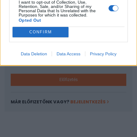
I want to opt-out of Collection, Use,
KEDVES OLVASÓNK!
Retention, Sale, and/or Sharing of my
Personal Data that Is Unrelated with the
A keresett cikk a portfolio.hu hírarchívumához
Purposes for which it was collected.
Opted Out
tartozik, melynek olvasása előfizetéses
regisztrációhoz kötött.
CONFIRM
Az előfizetés a következőket tartalmazza:
Portfolio.hu teljes cikkarchívum
Data Deletion
Data Access
Privacy Policy
Kötéslisták: BÉT elmúlt 2 év napon belüli
kötéslistái
Előfizetés
MÁR ELŐFIZETŐNK VAGY?
BEJELENTKEZÉS