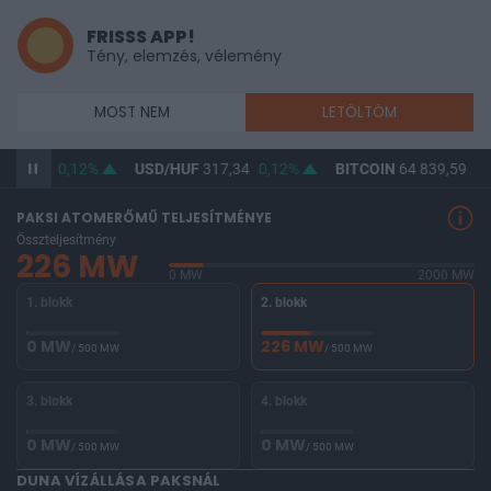
FRISSS APP!
Tény, elemzés, vélemény
MOST NEM
LETÖLTÖM
365,86
0,12%
USD/HUF
317,34
0,12%
BITCOIN
64 839,59
0,
PAKSI ATOMERŐMŰ TELJESÍTMÉNYE
Összteljesítmény
226 MW
0 MW
2000 MW
1. blokk
2. blokk
0 MW
226 MW
/ 500 MW
/ 500 MW
3. blokk
4. blokk
0 MW
0 MW
/ 500 MW
/ 500 MW
DUNA VÍZÁLLÁSA PAKSNÁL