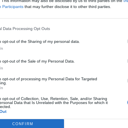
glátó Peter Pellegrini szlovák kormányfő és Angela Merkel kétol
. This information may also be disclosed by us to third parties on the
IA
Participants
that may further disclose it to other third parties.
akor. Pellegrini és Merkel tárgyalásán országaik kétoldalú kapc
ű kérdései kerülnek terítékre. A két politikus ezt követően közös
rmányfők - a német kancellár...
l Data Processing Opt Outs
ASÓNK!
o opt-out of the Sharing of my personal data.
In
a portfolio.hu hírarchívumához tartozik, melynek olvasása előf
ötött.
o opt-out of the Sale of my Personal Data.
övetkezőket tartalmazza:
In
 teljes cikkarchívum
to opt-out of processing my Personal Data for Targeted
 BÉT elmúlt 2 év napon belüli
ing.
In
o opt-out of Collection, Use, Retention, Sale, and/or Sharing
ersonal Data that Is Unrelated with the Purposes for which it
Előfizetés
lected.
Out
NK VAGY?
BEJELENTKEZÉS
CONFIRM