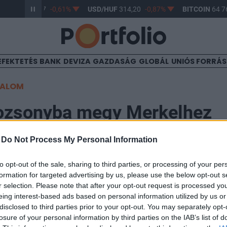
R/HUF
363,17
-0,61%
USD/HUF
314,20
-0,87%
BITCOIN
64 76
EFEKTETÉS
BANK
DEVIZA
GAZDASÁG
GLOBÁL
UNIÓS FORRÁ
TALOM
ozsonyba megy Merkelhez
-
Do Not Process My Personal Information
2
to opt-out of the sale, sharing to third parties, or processing of your per
formation for targeted advertising by us, please use the below opt-out s
tartanak a visegrádi országok (Magyarország, Szlovák
r selection. Please note that after your opt-out request is processed y
) kormányfői a német kancellár, Angela Merkel részvé
eing interest-based ads based on personal information utilized by us or
csütörtökön.
disclosed to third parties prior to your opt-out. You may separately opt-
losure of your personal information by third parties on the IAB’s list of