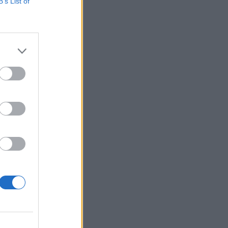
dalú tárgyalásával
B’s List of
solatai, valamint az
 sajtóbejelentést
izetéses