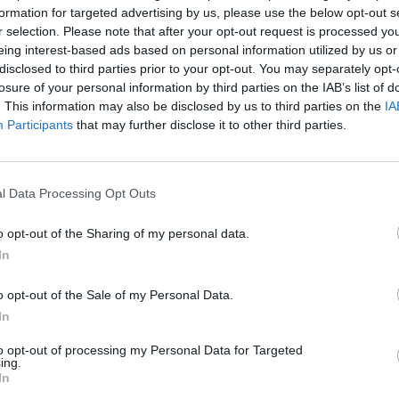
formation for targeted advertising by us, please use the below opt-out s
r selection. Please note that after your opt-out request is processed y
4
eing interest-based ads based on personal information utilized by us or
disclosed to third parties prior to your opt-out. You may separately opt-
a állítani a venezuelai gazdaságot, mely évek óta szen
losure of your personal information by third parties on the IAB’s list of
került. Az országban szinte teljesen leállt a termelés
. This information may also be disclosed by us to third parties on the
IA
és gyógyszerekből hiány van, a gazdaság gyakorlatilag
Participants
that may further disclose it to other third parties.
szültek a tervek arról, hogyan lehetne majd egyszer ta
eni Maduro hatalmát.
l Data Processing Opt Outs
sági összeomlásA modern kori történelem legnagyobb gazdaság
 Venezuelában zajlik, az gazdasági szempontból már rosszabb, 
o opt-out of the Sharing of my personal data.
aka - írta nemrég a Washington Post. Megbízható adatokat nehé
In
BBC a venezuelai jegybankra hivatkozva azt írja, hogy az elmúlt
o opt-out of the Sale of my Personal Data.
In
ASÓNK!
to opt-out of processing my Personal Data for Targeted
ing.
a portfolio.hu hírarchívumához tartozik, melynek olvasása előf
In
ötött.