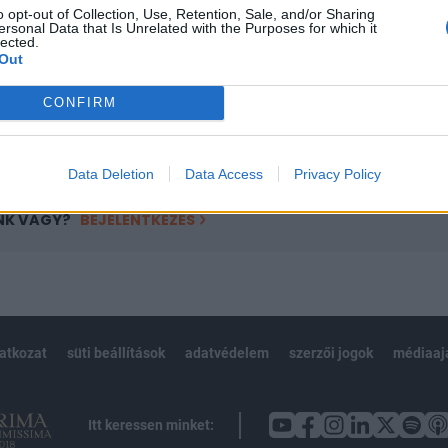
o opt-out of Collection, Use, Retention, Sale, and/or Sharing
övetkezőket tartalmazza:
ersonal Data that Is Unrelated with the Purposes for which it
lected.
 teljes cikkarchívum
Out
 BÉT elmúlt 2 év napon belüli
CONFIRM
Előfizetés
Data Deletion
Data Access
Privacy Policy
NK VAGY?
BEJELENTKEZÉS
latkozat
süti beállítások
adatvédelem
szerzői jogok
médiaaj
Itt keressen minket: