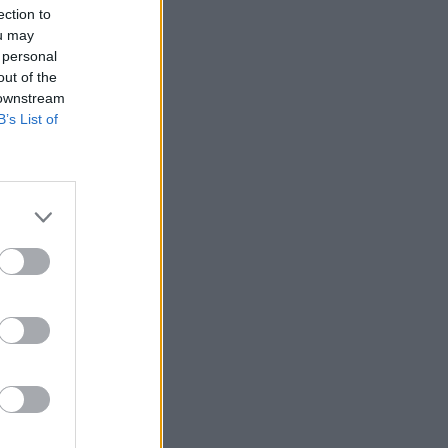
ection to
ou may
 personal
out of the
ved, mostanra a
 downstream
, az
B’s List of
 lerobbant.
lpra állni, ha
i katasztrófájának
mint a spanyol
z kapni az ország
 három...
izetéses