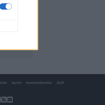
ánlat
karrier
kommentkezelés
ÁSZF