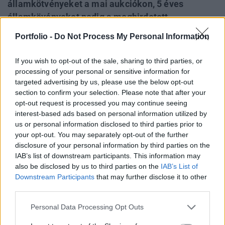
államkötvényeket a mai aukciókon, 5 éves
államkövényeket pedig a meghirdetett
mennyiségnél 3 milliárd forinttal kisebb
Portfolio -
Do Not Process My Personal Information
összegben, 17 milliárd forintért adott el. Ezzel
párhuzamosan az ÁKK bejelentette, hogy a jövő
If you wish to opt-out of the sale, sharing to third parties, or
hétre meghirdetett kötvénycsere aukcióit lefújja a
processing of your personal or sensitive information for
piaci volatilitásra hivatkozva.
targeted advertising by us, please use the below opt-out
section to confirm your selection. Please note that after your
opt-out request is processed you may continue seeing
Mi történt ma? Az ÁKK 20 milliárd forintért tervezett eladni
interest-based ads based on personal information utilized by
5 éves államkötvényt, 20 milliárd forintért 10 éves és 20
us or personal information disclosed to third parties prior to
milliárd forintért 20 éves lejáratú államkötvényt. Az 5 éves
your opt-out. You may separately opt-out of the further
kötvények aukcióján az elsődleges forgalmazók 17,97
disclosure of your personal information by third parties on the
milliárd forint ajánlatából 17 milliárd forintot fogadott el az
IAB’s list of downstream participants. This information may
ÁKK, az előző aukción kialakultnál 16 bázisponttal
also be disclosed by us to third parties on the
IAB’s List of
alacsonyabb...
Downstream Participants
that may further disclose it to other
third parties.
Personal Data Processing Opt Outs
KEDVES OLVASÓNK!