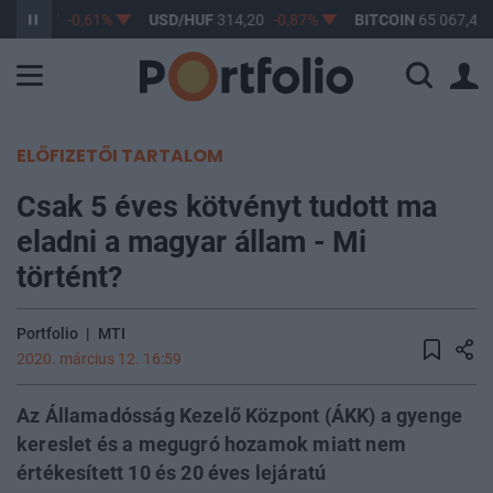
F
363,17
-0,61%
USD/HUF
314,20
-0,87%
BITCOIN
65 067,47
ELŐFIZETŐI TARTALOM
Csak 5 éves kötvényt tudott ma
eladni a magyar állam - Mi
történt?
Portfolio
|
MTI
2020. március 12. 16:59
Az Államadósság Kezelő Központ (ÁKK) a gyenge
kereslet és a megugró hozamok miatt nem
értékesített 10 és 20 éves lejáratú