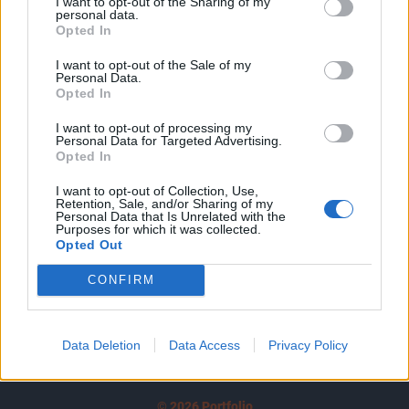
I want to opt-out of the Sharing of my
A keresett cikk a portfolio.hu hírarchívumához
personal data.
tartozik, melynek olvasása előfizetéses
Opted In
regisztrációhoz kötött.
I want to opt-out of the Sale of my
Personal Data.
Az előfizetés a következőket tartalmazza:
Opted In
Portfolio.hu teljes cikkarchívum
I want to opt-out of processing my
Kötéslisták: BÉT elmúlt 2 év napon belüli
Personal Data for Targeted Advertising.
kötéslistái
Opted In
I want to opt-out of Collection, Use,
Előfizetés
Retention, Sale, and/or Sharing of my
Personal Data that Is Unrelated with the
Purposes for which it was collected.
Opted Out
MÁR ELŐFIZETŐNK VAGY?
BEJELENTKEZÉS
CONFIRM
Data Deletion
Data Access
Privacy Policy
© 2026 Portfolio