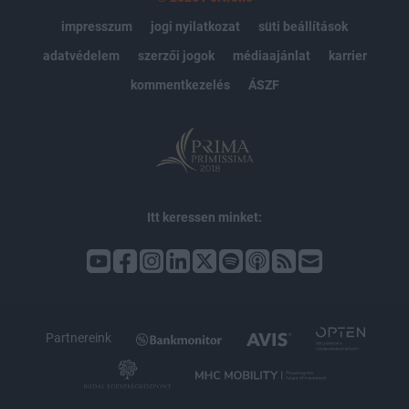
impresszum
jogi nyilatkozat
süti beállítások
adatvédelem
szerzői jogok
médiaajánlat
karrier
kommentkezelés
ÁSZF
Itt keressen minket:
Partnereink