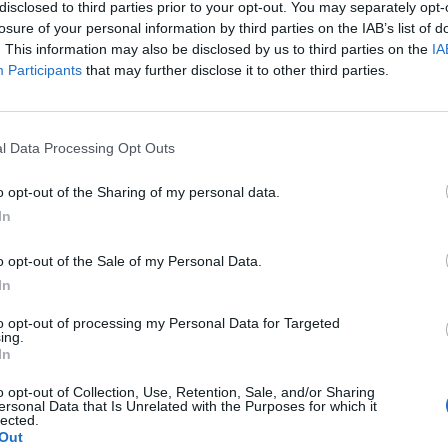
n Koca török egészségügyi miniszter szerda esti ankara
disclosed to third parties prior to your opt-out. You may separately opt-
ján, amelyen arról is beszámolt, hogy a regisztrált es
losure of your personal information by third parties on the IAB’s list of
. This information may also be disclosed by us to third parties on the
IA
Participants
that may further disclose it to other third parties.
járvány napi esetszámai a hatósági intézkedések enyhítését köv
nius közepén néhány nap alatt 1600 közelébe jutottak. A mutató
sökkent, de keddre újból felszökött 1268-ig. Koca az egészségügy
l Data Processing Opt Outs
yos tanács szerdai értekezletét követő felszólalásában...
o opt-out of the Sharing of my personal data.
In
ASÓNK!
o opt-out of the Sale of my Personal Data.
a portfolio.hu hírarchívumához tartozik, melynek olvasása előf
In
ötött.
to opt-out of processing my Personal Data for Targeted
övetkezőket tartalmazza:
ing.
In
 teljes cikkarchívum
 BÉT elmúlt 2 év napon belüli
o opt-out of Collection, Use, Retention, Sale, and/or Sharing
ersonal Data that Is Unrelated with the Purposes for which it
lected.
Out