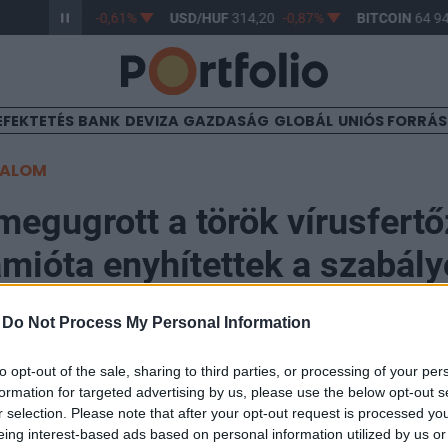
R/HUF
363,17
-0,61%
USD/HUF
314,20
-0,87%
BITCOIN
64 94
EFEKTETÉS
BANK
DEVIZA
GAZDASÁG
GLOBÁL
UNIÓS FORRÁ
TALOM
egugrott a török vírusfertő
mióta enyhítettek a szabál
-
Do Not Process My Personal Information
to opt-out of the sale, sharing to third parties, or processing of your per
formation for targeted advertising by us, please use the below opt-out s
szerdán az előző napi 1268 után tovább emelkedve is
r selection. Please note that after your opt-out request is processed y
1492-vel nőtt a koronavírus-járvány igazolt fertőzöttje
eing interest-based ads based on personal information utilized by us or