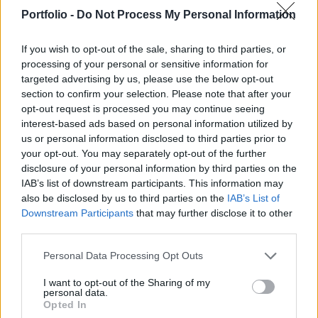
egészségügyi miniszter szerdán egy országos
Portfolio -
Do Not Process My Personal Information
szerológiai vizsgálat részeredményeire
hivatkozva.
If you wish to opt-out of the sale, sharing to third parties, or
processing of your personal or sensitive information for
Az Europa FM rádiónak nyilatkozó tárcavezető elmondta:
targeted advertising by us, please use the below opt-out
eddig 13 ezer embertől vettek vérmintát, hogy felmérjék a
section to confirm your selection. Please note that after your
koronavírus-fertőzésen átesett lakosság reális arányát. Az
opt-out request is processed you may continue seeing
interest-based ads based on personal information utilized by
országos közegészségügyi hatóság (INSP) ezek közül
us or personal information disclosed to third parties prior to
7832 mintát vizsgált meg, amelyek közül csak 303-ban
your opt-out. You may separately opt-out of the further
talált ellenanyagot. A jelenleg rendelkezésre álló adatok
disclosure of your personal information by third parties on the
szerint tehát az ország lakosságának...
IAB’s list of downstream participants. This information may
also be disclosed by us to third parties on the
IAB’s List of
Downstream Participants
that may further disclose it to other
KEDVES OLVASÓNK!
third parties.
A keresett cikk a portfolio.hu hírarchívumához
Personal Data Processing Opt Outs
tartozik, melynek olvasása előfizetéses
regisztrációhoz kötött.
I want to opt-out of the Sharing of my
personal data.
Opted In
Az előfizetés a következőket tartalmazza: