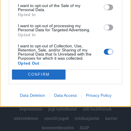
Portfolio.hu teljes cikkarchívum
I want to opt-out of the Sale of my
Personal Data.
Kötéslisták: BÉT elmúlt 2 év napon belüli
Opted In
kötéslistái
I want to opt-out of processing my
Personal Data for Targeted Advertising.
Előfizetés
Opted In
I want to opt-out of Collection, Use,
Retention, Sale, and/or Sharing of my
MÁR ELŐFIZETŐNK VAGY?
BEJELENTKEZÉS
Personal Data that Is Unrelated with the
Purposes for which it was collected.
Opted Out
CONFIRM
Data Deletion
Data Access
Privacy Policy
© 2026 Portfolio
impresszum
jogi nyilatkozat
süti beállítások
adatvédelem
szerzői jogok
médiaajánlat
karrier
kommentkezelés
ÁSZF