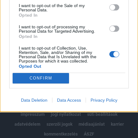
Portfolio.hu teljes cikkarchívum
I want to opt-out of the Sale of my
Personal Data.
Kötéslisták: BÉT elmúlt 2 év napon belüli
Opted In
kötéslistái
I want to opt-out of processing my
Personal Data for Targeted Advertising.
Előfizetés
Opted In
I want to opt-out of Collection, Use,
Retention, Sale, and/or Sharing of my
MÁR ELŐFIZETŐNK VAGY?
BEJELENTKEZÉS
Personal Data that Is Unrelated with the
Purposes for which it was collected.
Opted Out
CONFIRM
Data Deletion
Data Access
Privacy Policy
© 2026 Portfolio
impresszum
jogi nyilatkozat
süti beállítások
adatvédelem
szerzői jogok
médiaajánlat
karrier
kommentkezelés
ÁSZF