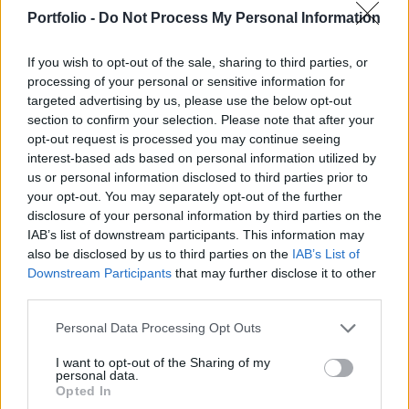
élethez – jósolta szerdán az amerikai járványügyi
Portfolio -
Do Not Process My Personal Information
hatóság (CDC) vezetője.
If you wish to opt-out of the sale, sharing to third parties, or
Robert Redfield, a CDC igazgatója úgy véli, hogy
processing of your personal or sensitive information for
novemberben vagy decemberben kezdődhet meg az
targeted advertising by us, please use the below opt-out
emberek beoltása, első körben limitált számban, a
section to confirm your selection. Please note that after your
legveszélyeztetettebb körben, például az egészségügyi
opt-out request is processed you may continue seeing
dolgozók között. A szenátus illetékes bizottsága előtt
interest-based ads based on personal information utilized by
us or personal information disclosed to third parties prior to
Redfield arról beszélt, hogy nagyobb mennyiségben 2021
your opt-out. You may separately opt-out of the further
második negyedévének végén vagy harmadik
disclosure of your personal information by third parties on the
negyedévében állhat...
IAB’s list of downstream participants. This information may
also be disclosed by us to third parties on the
IAB’s List of
Downstream Participants
that may further disclose it to other
KEDVES OLVASÓNK!
third parties.
A keresett cikk a portfolio.hu hírarchívumához
Personal Data Processing Opt Outs
tartozik, melynek olvasása előfizetéses
regisztrációhoz kötött.
I want to opt-out of the Sharing of my
personal data.
Opted In
Az előfizetés a következőket tartalmazza: