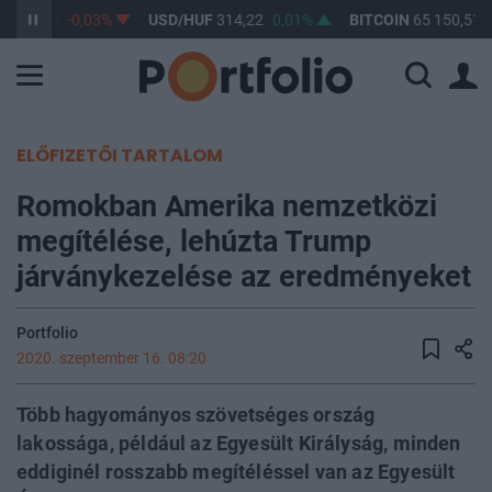
F
363,05
-0,03%
USD/HUF
314,22
0,01%
BITCOIN
65 150,51
ELŐFIZETŐI TARTALOM
Romokban Amerika nemzetközi
megítélése, lehúzta Trump
járványkezelése az eredményeket
Portfolio
2020. szeptember 16. 08:20
Több hagyományos szövetséges ország
lakossága, például az Egyesült Királyság, minden
eddiginél rosszabb megítéléssel van az Egyesült