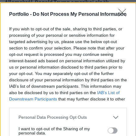
Államokról, Donald Trump amerikai elnök
tevékenységéről, és főleg arról, hogy hogyan
Portfolio -
Do Not Process My Personal Information
kezelte Amerika a koronavírus-járványt – derül ki
a Pew Research Center ma közzétett felmérési
If you wish to opt-out of the sale, sharing to third parties, or
eredményeiből.
processing of your personal or sensitive information for
targeted advertising by us, please use the below opt-out
A Pew Research Center két évtizede méri az Egyesült
section to confirm your selection. Please note that after your
Államok nemzetközi megítélését, most a nyáron 13 ország
opt-out request is processed you may continue seeing
interest-based ads based on personal information utilized by
lakosságát kérdezte meg erről és a kapott eredmény
us or personal information disclosed to third parties prior to
lehangoló: több hagyományos szövetséges ország
your opt-out. You may separately opt-out of the further
lakossága sosem tekintett még ennyire negatívan az
disclosure of your personal information by third parties on the
Egyesült Államok tevékenységére (az alábbi ábrán azok
IAB’s list of downstream participants. This information may
aránya, akik kedvezően tekintenek rá és több helyen...
also be disclosed by us to third parties on the
IAB’s List of
Downstream Participants
that may further disclose it to other
third parties.
KEDVES OLVASÓNK!
Personal Data Processing Opt Outs
A keresett cikk a portfolio.hu hírarchívumához
I want to opt-out of the Sharing of my
tartozik, melynek olvasása előfizetéses
personal data.