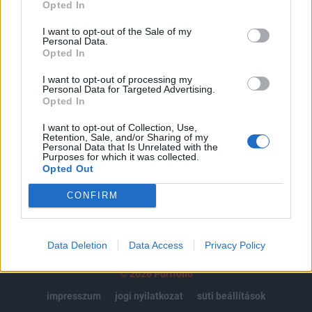
regisztrációhoz kötött.
Opted In
Az előfizetés a következőket tartalmazza:
I want to opt-out of the Sale of my
Personal Data.
Portfolio.hu teljes cikkarchívum
Opted In
Kötéslisták: BÉT elmúlt 2 év napon belüli
kötéslistái
I want to opt-out of processing my
Personal Data for Targeted Advertising.
Opted In
Előfizetés
I want to opt-out of Collection, Use,
Retention, Sale, and/or Sharing of my
Personal Data that Is Unrelated with the
Purposes for which it was collected.
MÁR ELŐFIZETŐNK VAGY?
BEJELENTKEZÉS
Opted Out
CONFIRM
Data Deletion
Data Access
Privacy Policy
© 2026 Portfolio
impresszum
jogi nyilatkozat
süti beállítások