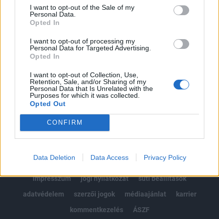
Portfolio.hu teljes cikkarchívum
I want to opt-out of the Sale of my
Kötéslisták: BÉT elmúlt 2 év napon belüli
Personal Data.
Opted In
kötéslistái
I want to opt-out of processing my
Personal Data for Targeted Advertising.
Előfizetés
Opted In
I want to opt-out of Collection, Use,
Retention, Sale, and/or Sharing of my
MÁR ELŐFIZETŐNK VAGY?
BEJELENTKEZÉS
Personal Data that Is Unrelated with the
Purposes for which it was collected.
Opted Out
CONFIRM
Data Deletion
Data Access
Privacy Policy
© 2026 Portfolio
impresszum
jogi nyilatkozat
süti beállítások
adatvédelem
szerzői jogok
médiaajánlat
karrier
kommentkezelés
ÁSZF