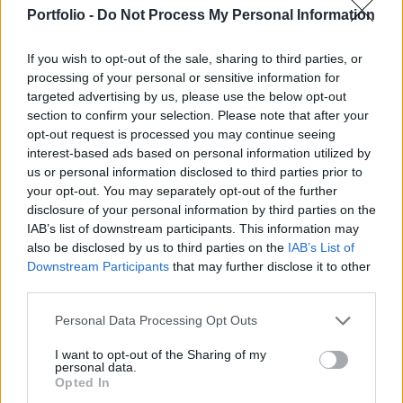
közölte a külgazdasági és külügyminiszter
Portfolio -
Do Not Process My Personal Information
vasárnap közösségi oldalán.
If you wish to opt-out of the sale, sharing to third parties, or
Szijjártó Péter bejegyzésében azt írta: hamarosan új
processing of your personal or sensitive information for
főigazgatót választ a WTO, az új világgazdasági,
targeted advertising by us, please use the below opt-out
világkereskedelmi rendszer felépítése szempontjából
section to confirm your selection. Please note that after your
meghatározó intézmény vezetésére még öten vannak
opt-out request is processed you may continue seeing
versenyben, október elején pedig ketten maradnak a döntő
interest-based ads based on personal information utilized by
körre. Közölte: péntek este Boris Johnson brit
us or personal information disclosed to third parties prior to
your opt-out. You may separately opt-out of the further
miniszterelnökkel egyeztettek telefonon a következő
disclosure of your personal information by third parties on the
lépésekről....
IAB’s list of downstream participants. This information may
also be disclosed by us to third parties on the
IAB’s List of
Downstream Participants
that may further disclose it to other
KEDVES OLVASÓNK!
third parties.
A keresett cikk a portfolio.hu hírarchívumához
Personal Data Processing Opt Outs
tartozik, melynek olvasása előfizetéses
regisztrációhoz kötött.
I want to opt-out of the Sharing of my
personal data.
Opted In
Az előfizetés a következőket tartalmazza: