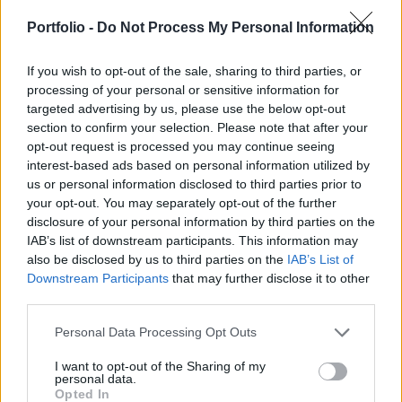
Orbán Viktor miniszterelnök Brüsszelben
csütörtökön, miután lengyel és cseh kollégájával
Portfolio -
Do Not Process My Personal Information
együtt másfél órán keresztül tárgyalt Ursula von
der Leyennel, az Európai Bizottság elnökével.
If you wish to opt-out of the sale, sharing to third parties, or
processing of your personal or sensitive information for
targeted advertising by us, please use the below opt-out
A Lengyelország brüsszeli uniós nagykövetségén Mateusz
section to confirm your selection. Please note that after your
Morawiecki lengyel és Andrej Babis cseh miniszterelnökkel
opt-out request is processed you may continue seeing
közösen tartott sajtótájékoztatóján a kormányfő azt
interest-based ads based on personal information utilized by
mondta, az új bizottsági migrációs javaslatcsomag tónusa
us or personal information disclosed to third parties prior to
jobb, mint a korábbi javaslatok voltak, azonban a
your opt-out. You may separately opt-out of the further
bizottsági megközelítés nem változott. "A javaslat azt
disclosure of your personal information by third parties on the
mondja, kezeljük jól a migrációt....
IAB’s list of downstream participants. This information may
also be disclosed by us to third parties on the
IAB’s List of
Downstream Participants
that may further disclose it to other
KEDVES OLVASÓNK!
third parties.
A keresett cikk a portfolio.hu hírarchívumához
Personal Data Processing Opt Outs
tartozik, melynek olvasása előfizetéses
I want to opt-out of the Sharing of my
regisztrációhoz kötött.
personal data.
Opted In