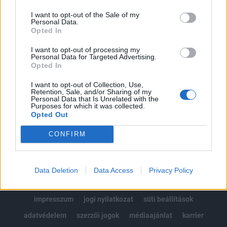
Az előfizetés a következőket tartalmazza:
I want to opt-out of the Sale of my
Portfolio.hu teljes cikkarchívum
Personal Data.
Kötéslisták: BÉT elmúlt 2 év napon belüli
Opted In
kötéslistái
I want to opt-out of processing my
Personal Data for Targeted Advertising.
Opted In
Előfizetés
I want to opt-out of Collection, Use,
Retention, Sale, and/or Sharing of my
Personal Data that Is Unrelated with the
MÁR ELŐFIZETŐNK VAGY?
BEJELENTKEZÉS
Purposes for which it was collected.
Opted Out
CONFIRM
Data Deletion
Data Access
Privacy Policy
© 2026 Portfolio
impresszum
jogi nyilatkozat
süti beállítások
adatvédelem
szerzői jogok
médiaajánlat
karrier