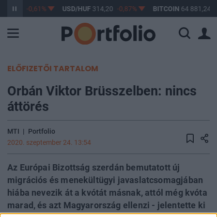
363,17
-0,61%
USD/HUF
314,20
-0,87%
BITCOIN
64 881,24
-
ELŐFIZETŐI TARTALOM
Orbán Viktor Brüsszelben: nincs
áttörés
MTI
|
Portfolio
2020. szeptember 24. 13:54
Az Európai Bizottság szerdán bemutatott új
migrációs és menekültügyi javaslatcsomagjában
hiába nevezik át a kvótát másnak, attól még kvóta
marad, és azt Magyarország ellenzi - jelentette ki