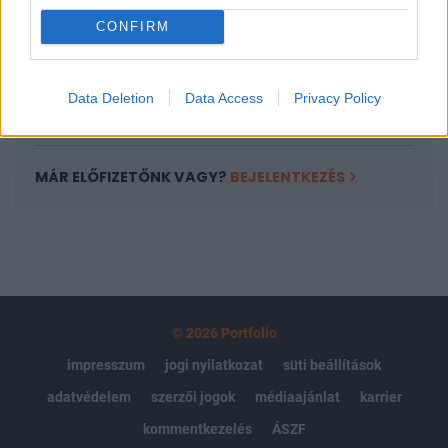
Portfolio.hu teljes cikkarchívum
CONFIRM
Kötéslisták: BÉT elmúlt 2 év napon belüli
kötéslistái
Data Deletion
Data Access
Privacy Policy
Előfizetés
MÁR ELŐFIZETŐNK VAGY?
BEJELENTKEZÉS
© 2026 Portfolio
impresszum
jogi nyilatkozat
süti beállítások
adatvédelem
szerzői jogok
médiaajánlat
karrier
kommentkezelés
ÁSZF