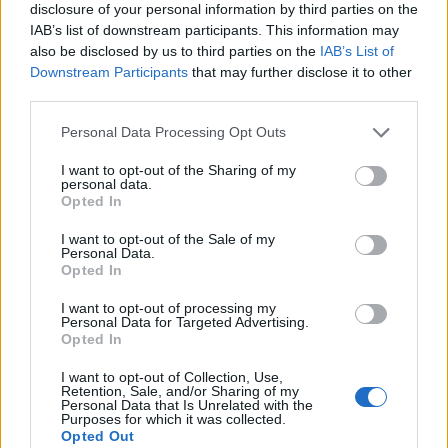
bányászati, az olajipari és a mezőgazdasági
disclosure of your personal information by third parties on the
termékek széles körét érinti.
IAB’s list of downstream participants. This information may
also be disclosed by us to third parties on the
IAB’s List of
Energy Investment Forum 2026Az energiaszektor
Downstream Participants
that may further disclose it to other
third parties.
csúcsvezetői egy helyen: stratégiai válaszok
versenyképességről, beruházásokról, szabályozásról és az
Personal Data Processing Opt Outs
energetikai jövőjéről.Információ és jelentkezésNyakunkon
az új szuperciklus? Már néhány hónappal ezelőtt
I want to opt-out of the Sharing of my
personal data.
megindultak a találgatások azzal kapcsolatban, hogy
Opted In
elindulhatott-e egy új árupiaci szuperciklus, mivel számos
fontos...
I want to opt-out of the Sale of my
Personal Data.
Opted In
KEDVES OLVASÓNK!
I want to opt-out of processing my
Personal Data for Targeted Advertising.
Opted In
A keresett cikk a portfolio.hu hírarchívumához
tartozik, melynek olvasása előfizetéses
I want to opt-out of Collection, Use,
regisztrációhoz kötött.
Retention, Sale, and/or Sharing of my
Personal Data that Is Unrelated with the
Purposes for which it was collected.
Az előfizetés a következőket tartalmazza:
Opted Out