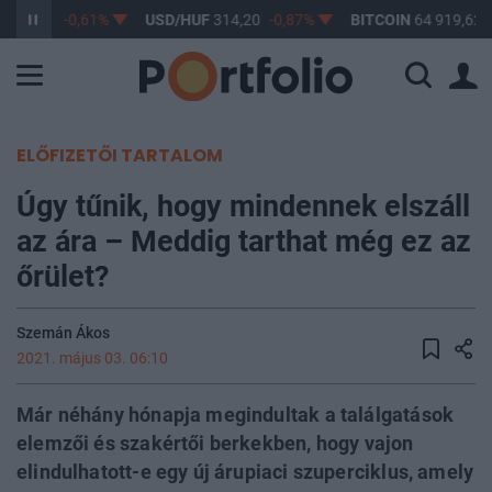
363,17
-0,61%
USD/HUF
314,20
-0,87%
BITCOIN
64 919,62
ELŐFIZETŐI TARTALOM
Úgy tűnik, hogy mindennek elszáll
az ára – Meddig tarthat még ez az
őrület?
Szemán Ákos
2021. május 03. 06:10
Már néhány hónapja megindultak a találgatások
elemzői és szakértői berkekben, hogy vajon
elindulhatott-e egy új árupiaci szuperciklus, amely