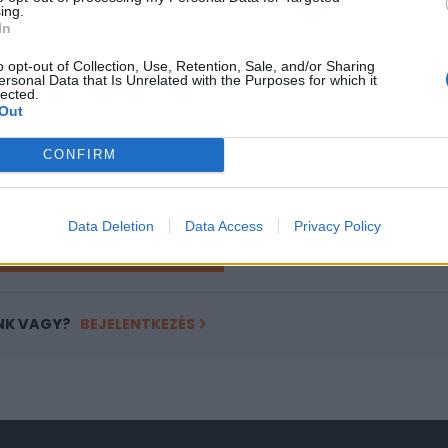
ing.
ASÓNK!
In
a portfolio.hu hírarchívumához tartozik, melynek olvasása előf
o opt-out of Collection, Use, Retention, Sale, and/or Sharing
ersonal Data that Is Unrelated with the Purposes for which it
ötött.
lected.
Out
övetkezőket tartalmazza:
 teljes cikkarchívum
CONFIRM
 BÉT elmúlt 2 év napon belüli
Data Deletion
Data Access
Privacy Policy
Előfizetés
NK VAGY?
BEJELENTKEZÉS