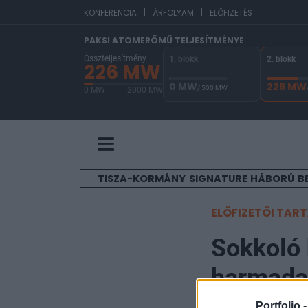
|
|
EUR
KONFERENCIA
ÁRFOLYAM
ELŐFIZETÉS
PAKSI ATOMERŐMŰ TELJESÍTMÉNYE
Összteljesítmény
1. blokk
2. blokk
226 MW
0 MW
226 MW
/ 500 MW
0 MW
2000 MW
A Paksi Atomerőmű összteljesítménye 226 MW. A
TISZA-KORMÁNY
SIGNATURE
HÁBORÚ
B
ELŐFIZETŐI TAR
Sokkoló 
harmada 
Portfolio 