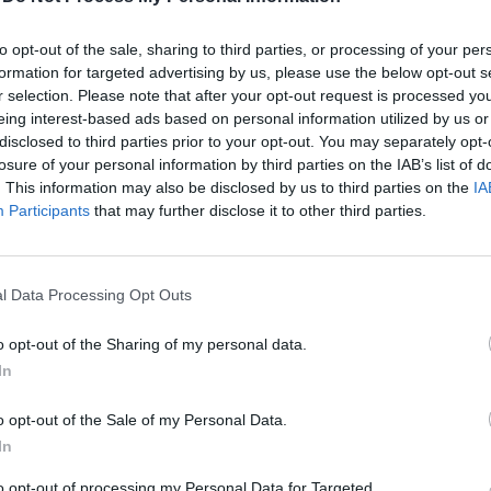
:26
to opt-out of the sale, sharing to third parties, or processing of your per
formation for targeted advertising by us, please use the below opt-out s
kek és serdülők körében kevesebb a Covid-19-megbet
r selection. Please note that after your opt-out request is processed y
eing interest-based ads based on personal information utilized by us or
álozás, mint a felnőttekében, sokáig úgy gondolták, h
disclosed to third parties prior to your opt-out. You may separately opt-
zésére nem kell figyelmet fordítanunk. Ugyanakkor 
losure of your personal information by third parties on the IAB’s list of
atják át a fertőzést társaiknak, családtagjaiknak, a de
. This information may also be disclosed by us to third parties on the
IA
gyermekek közel egyharmada intenzív osztályra kerül,
Participants
that may further disclose it to other third parties.
gényel - derül ki a Magyar Tudományos Akadémia Orvo
rissebb hírleveléből, amely a gyermekkori koronavírus
sszú távú hatásait, valamint a gyermekek védőoltásáva
l Data Processing Opt Outs
tja a középpontba.
o opt-out of the Sharing of my personal data.
In
ben a magyar kórházakról írtunk, amelyet javítottunk. A hibáért
yermekek új típusú koronavírussal való fertőzöttségét illetően ep
o opt-out of the Sale of my Personal Data.
észletesebb adatokkal az Egyesült Államokból rendelkezünk. A
In
etnek SARS-CoV2 vírussal, viszont az igazolt fertőzöttek...
to opt-out of processing my Personal Data for Targeted