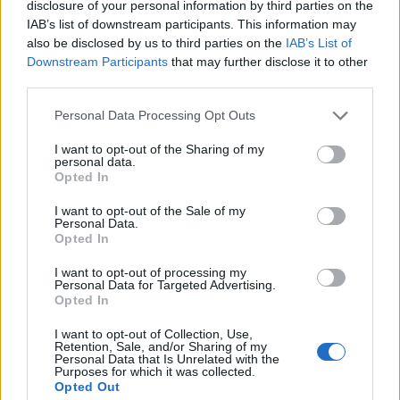
disclosure of your personal information by third parties on the
szigorítását - írja a Reuters.
IAB’s list of downstream participants. This information may
also be disclosed by us to third parties on the
IAB’s List of
Budapest Economic Forum 2026Átalakulóban a magyar
Downstream Participants
that may further disclose it to other
gazdaságpolitika, a választások után gyökeresen
third parties.
változhatnak meg a körülmények és a célok. Merre tart a
Personal Data Processing Opt Outs
magyar kormány és mivel néz szembe a nemzetközi
környezetben? Ez lesz a Portfolio idei kiemelt
I want to opt-out of the Sharing of my
personal data.
gazdaságpolitikai konferenciájának legfontosabb
Opted In
témája.Információ és jelentkezésAz Európai Unió
országainak 2023-ban semleges...
I want to opt-out of the Sale of my
Personal Data.
Opted In
KEDVES OLVASÓNK!
I want to opt-out of processing my
Personal Data for Targeted Advertising.
A keresett cikk a portfolio.hu hírarchívumához
Opted In
tartozik, melynek olvasása előfizetéses
I want to opt-out of Collection, Use,
regisztrációhoz kötött.
Retention, Sale, and/or Sharing of my
Personal Data that Is Unrelated with the
Purposes for which it was collected.
Az előfizetés a következőket tartalmazza:
Opted Out
Portfolio.hu teljes cikkarchívum