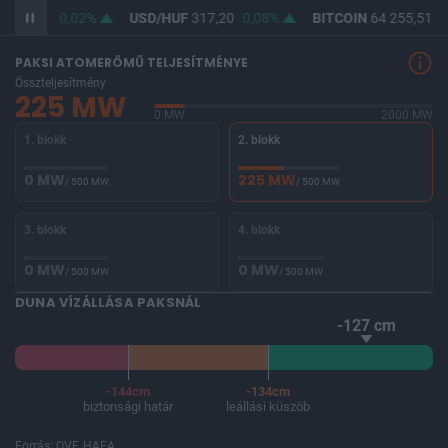
F
365,48
0,02%
USD/HUF
317,20
0,08%
BITCOIN
64 255,51
-
PAKSI ATOMERŐMŰ TELJESÍTMÉNYE
Összteljesítmény
225 MW
0 MW
2000 MW
1. blokk
2. blokk
0 MW
225 MW
/ 500 MW
/ 500 MW
3. blokk
4. blokk
0 MW
0 MW
/ 500 MW
/ 500 MW
DUNA VÍZÁLLÁSA PAKSNÁL
-127 cm
-144cm
-134cm
biztonsági határ
leállási küszöb
Forrás: OVF, HAEA