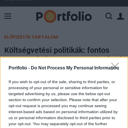
A Paksi Atomerőmű összteljesítménye 225 MW. A Duna vízállá
ELŐFIZETŐI TARTALOM
Költségvetési politikák: fontos
üzenetet küldött a tagországoknak
az EU
Portfolio -
Do Not Process My Personal Information
If you wish to opt-out of the sale, sharing to third parties, or
Portfolio
processing of your personal or sensitive information for
2022. március 02. 15:02
targeted advertising by us, please use the below opt-out
section to confirm your selection. Please note that after your
Az Európai Unió 2023-ban nem alkalmaz szigorú
opt-out request is processed you may continue seeing
adósságcsökkentési szabályokat, a magas
interest-based ads based on personal information utilized by
us or personal information disclosed to third parties prior to
adóssággal rendelkező uniós országoknak meg
your opt-out. You may separately opt-out of the further
kell kezdeniük a költségvetési politikájuk