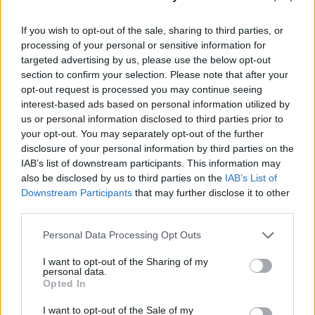
nyilatkozó szakértők ezért óvatosságra intenek.
If you wish to opt-out of the sale, sharing to third parties, or
Kína mellett Ausztriában, Svájcban, Németországban vagy
processing of your personal or sensitive information for
Görögországban is emelkednek a koronavírus-esetszámok.
targeted advertising by us, please use the below opt-out
Boldogkői Zsolt virológus szerint ha a Nyugat-Európában
section to confirm your selection. Please note that after your
romlik a helyzet, az nem fog elkerülni minket sem. Az
opt-out request is processed you may continue seeing
omikron egyik alvariánsa fertőz külföldön, ami még
interest-based ads based on personal information utilized by
us or personal information disclosed to third parties prior to
gyorsabban terjed „elődjénél”, de úgy tűnik, nem okoz
your opt-out. You may separately opt-out of the further
súlyosabb tüneteket rövid távon. Bár nem...
disclosure of your personal information by third parties on the
IAB’s list of downstream participants. This information may
also be disclosed by us to third parties on the
IAB’s List of
KEDVES OLVASÓNK!
Downstream Participants
that may further disclose it to other
third parties.
A keresett cikk a portfolio.hu hírarchívumához
tartozik, melynek olvasása előfizetéses
Personal Data Processing Opt Outs
regisztrációhoz kötött.
I want to opt-out of the Sharing of my
Az előfizetés a következőket tartalmazza:
personal data.
Opted In
Portfolio.hu teljes cikkarchívum
Kötéslisták: BÉT elmúlt 2 év napon belüli
I want to opt-out of the Sale of my