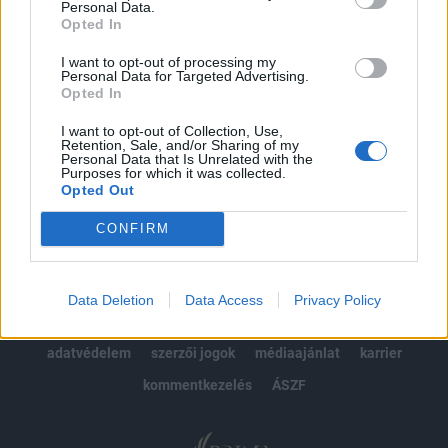
Personal Data.
kötéslistái
Opted In
Előfizetés
I want to opt-out of processing my
Personal Data for Targeted Advertising.
Opted In
I want to opt-out of Collection, Use,
MÁR ELŐFIZETŐNK VAGY?
BEJELENTKEZÉS
Retention, Sale, and/or Sharing of my
Personal Data that Is Unrelated with the
Purposes for which it was collected.
Opted Out
CONFIRM
© 2026 Portfolio
Data Deletion
Data Access
Privacy Policy
impresszum
jogi nyilatkozat
süti beállítások
adatvédelem
szerzői jogok
médiaajánlat
karrier
kommentkezelés
ÁSZF