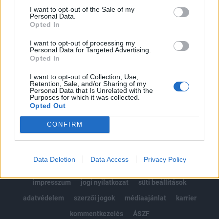
Portfolio.hu teljes cikkarchívum
I want to opt-out of the Sale of my
Personal Data.
Kötéslisták: BÉT elmúlt 2 év napon belüli
Opted In
kötéslistái
I want to opt-out of processing my
Personal Data for Targeted Advertising.
Előfizetés
Opted In
I want to opt-out of Collection, Use,
Retention, Sale, and/or Sharing of my
MÁR ELŐFIZETŐNK VAGY?
BEJELENTKEZÉS
Personal Data that Is Unrelated with the
Purposes for which it was collected.
Opted Out
CONFIRM
Data Deletion
Data Access
Privacy Policy
© 2026 Portfolio
impresszum
jogi nyilatkozat
süti beállítások
adatvédelem
szerzői jogok
médiaajánlat
karrier
kommentkezelés
ÁSZF