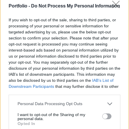
Novartis Hungária Kft. azzal a céllal, hogy
Portfolio -
Do Not Process My Personal Information
előmozdítsák az innováció térnyerését a magyar
közegészségügyben.
If you wish to opt-out of the sale, sharing to third parties, or
processing of your personal or sensitive information for
A közlemény szerint a dokumentumot György László, az
targeted advertising by us, please use the below opt-out
ITM gazdaságstratégiáért és szabályozásért felelős
section to confirm your selection. Please note that after your
államtitkára, Merkely Béla, a Semmelweis Egyetem rektora
opt-out request is processed you may continue seeing
interest-based ads based on personal information utilized by
és Matt Zeller, a Novartis Hungária ügyvezető igazgatója
us or personal information disclosed to third parties prior to
írta alá hétfőn az egyetemen. Az együttműködés három
your opt-out. You may separately opt-out of the further
pillérre épül. Első pillérként az aláírók növelni kívánják az
disclosure of your personal information by third parties on the
egyetemen zajló...
IAB’s list of downstream participants. This information may
also be disclosed by us to third parties on the
IAB’s List of
Downstream Participants
that may further disclose it to other
KEDVES OLVASÓNK!
third parties.
A keresett cikk a portfolio.hu hírarchívumához
Personal Data Processing Opt Outs
tartozik, melynek olvasása előfizetéses
regisztrációhoz kötött.
I want to opt-out of the Sharing of my
personal data.
Opted In
Az előfizetés a következőket tartalmazza: