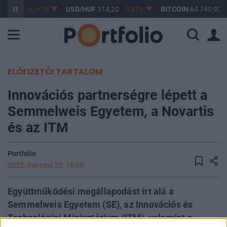
363,17
-0,61%
USD/HUF
314,20
-0,87%
BITCOIN
64 740,93
ELŐFIZETŐI TARTALOM
Innovációs partnerségre lépett a
Semmelweis Egyetem, a Novartis
és az ITM
Portfolio
2022. március 22. 16:50
Együttműködési megállapodást írt alá a
Semmelweis Egyetem (SE), az Innovációs és
Technológiai Minisztérium (ITM), valamint a