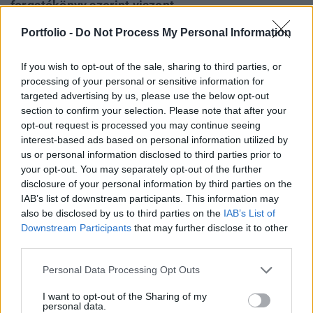
forgatókönyv szerint viszont
teljesítménycsökkenéssel néz szembe az idén a
Portfolio -
Do Not Process My Personal Information
német gazdaság az ukrajnai háború miatt.
Energiaembargó esetén viszont mély recesszióval
If you wish to opt-out of the sale, sharing to third parties, or
kell számolni.
processing of your personal or sensitive information for
targeted advertising by us, please use the below opt-out
Lendületben a hazai vállalkozások 2026A magyar
section to confirm your selection. Please note that after your
gazdasági és finanszírozási környezet jelentős
opt-out request is processed you may continue seeing
interest-based ads based on personal information utilized by
átalakuláson megy keresztül, ismét az alkalmazkodás
us or personal information disclosed to third parties prior to
kényszere elé állítva a hazai gazdasági ökoszisztémát. Erre
your opt-out. You may separately opt-out of the further
reagálva a Portfolio új konferenciájának célja, hogy
disclosure of your personal information by third parties on the
gyakorlati útmutatást adjon a magyar vállalkozásoknak az
IAB’s list of downstream participants. This information may
előttük álló gazdasági és működési kihívások...
also be disclosed by us to third parties on the
IAB’s List of
Downstream Participants
that may further disclose it to other
third parties.
KEDVES OLVASÓNK!
Personal Data Processing Opt Outs
A keresett cikk a portfolio.hu hírarchívumához
I want to opt-out of the Sharing of my
tartozik, melynek olvasása előfizetéses
personal data.