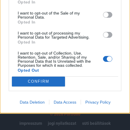
regisztrációhoz kötött.
Opted In
Az előfizetés a következőket tartalmazza:
I want to opt-out of the Sale of my
Personal Data.
Portfolio.hu teljes cikkarchívum
Opted In
Kötéslisták: BÉT elmúlt 2 év napon belüli
kötéslistái
I want to opt-out of processing my
Personal Data for Targeted Advertising.
Opted In
Előfizetés
I want to opt-out of Collection, Use,
Retention, Sale, and/or Sharing of my
Personal Data that Is Unrelated with the
Purposes for which it was collected.
MÁR ELŐFIZETŐNK VAGY?
BEJELENTKEZÉS
Opted Out
CONFIRM
Data Deletion
Data Access
Privacy Policy
© 2026 Portfolio
impresszum
jogi nyilatkozat
süti beállítások