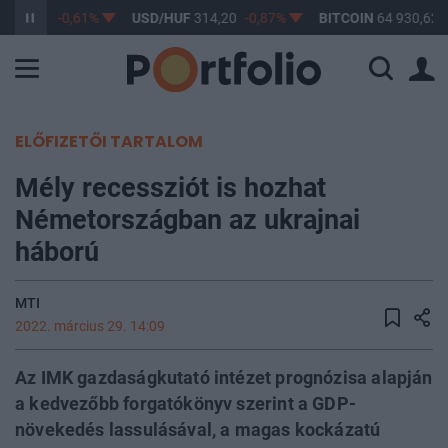
363,17
-0,61%
USD/HUF
314,20
-0,87%
BITCOIN
64 930,62
ELŐFIZETŐI TARTALOM
Mély recessziót is hozhat
Németországban az ukrajnai
háború
MTI
2022. március 29. 14:09
Az IMK gazdaságkutató intézet prognózisa alapján
a kedvezőbb forgatókönyv szerint a GDP-
növekedés lassulásával, a magas kockázatú