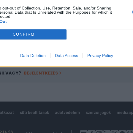
ötött.
o opt-out of Collection, Use, Retention, Sale, and/or Sharing
ersonal Data that Is Unrelated with the Purposes for which it
övetkezőket tartalmazza:
lected.
Out
 teljes cikkarchívum
 BÉT elmúlt 2 év napon belüli
CONFIRM
Előfizetés
Data Deletion
Data Access
Privacy Policy
NK VAGY?
BEJELENTKEZÉS
latkozat
süti beállítások
adatvédelem
szerzői jogok
médiaaj