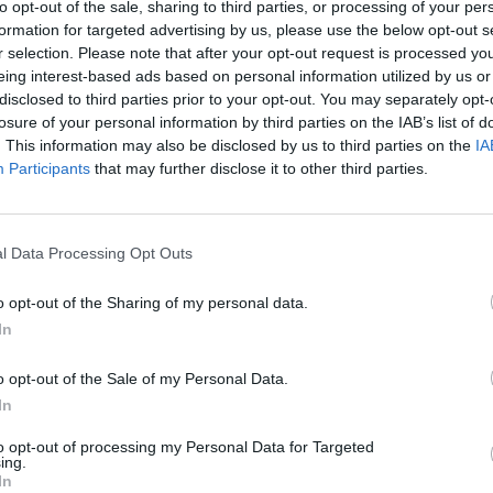
to opt-out of the sale, sharing to third parties, or processing of your per
formation for targeted advertising by us, please use the below opt-out s
r selection. Please note that after your opt-out request is processed y
eing interest-based ads based on personal information utilized by us or
t a magyar ipari termelés az orosz-ukrán háború kirob
disclosed to third parties prior to your opt-out. You may separately opt-
losure of your personal information by third parties on the IAB’s list of
par szerkezete is kiegyensúlyozott volt, a legtöbb, na
. This information may also be disclosed by us to third parties on the
IA
ág hozzájárult a növekedéshez. Mindez azt jelzi, hog
Participants
that may further disclose it to other third parties.
tében kialakult kereslet-kínálati súrlódások nagymér
vetkező hónapok kapcsán óvatosságra int bennünket a
gra nézve is – negatív hatása.
l Data Processing Opt Outs
 nőtt az ipari termelés az előző hónaphoz képest a Központi Stat
o opt-out of the Sharing of my personal data.
tai alapján. Ez volt az ötödik egymást követő hónap, hogy havi 
In
ntős eredménynek mondható. A nagyobb ágazatok jól teljesítette
járult, hogy a járműgyártás és az elektronika is...
o opt-out of the Sale of my Personal Data.
In
ASÓNK!
to opt-out of processing my Personal Data for Targeted
ing.
a portfolio.hu hírarchívumához tartozik, melynek olvasása előf
In