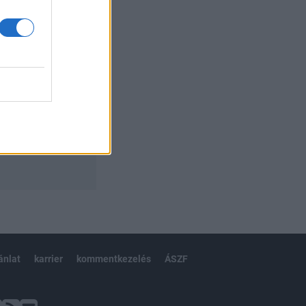
ánlat
karrier
kommentkezelés
ÁSZF