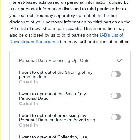
interest-based ads based on personal information utilized by
öngondoskodás piacán. A javaslatok részben
us or personal information disclosed to third parties prior to
átfedésben vannak az MNB 2019-ben közzétett,
your opt-out. You may separately opt-out of the further
300 pontot tartalmazó versenyképességi
disclosure of your personal information by third parties on the
programjában fölvázolt változtatási
IAB’s list of downstream participants. This information may
also be disclosed by us to third parties on the
IAB’s List of
elképzelésekkel, részben új elemeket is
Downstream Participants
that may further disclose it to other
tartalmaznak. Cikkem első részében
third parties.
megvizsgálom az MNB javaslatai közül a korhatár
Personal Data Processing Opt Outs
emelését és a valorizáció átalakítására vonatkozó
javaslatot.
I want to opt-out of the Sharing of my
personal data.
Opted In
Ez itt az on the other hand, a portfolio vélemény rovata. Ez
itt az on the other hand, a portfolio vélemény rovata. A
I want to opt-out of the Sale of my
cikkek a szerzők véleményét tükrözik, amelyek nem
Personal Data.
Opted In
feltétlenül esnek egybe a Portfolio szerkesztőségének
álláspontjával. Ha hozzászólna...
I want to opt-out of processing my
Personal Data for Targeted Advertising.
Opted In
KEDVES OLVASÓNK!
I want to opt-out of Collection, Use,