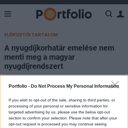
A Paksi Atomerőmű összteljesítménye 226 MW. A Duna vízállá
ELŐFIZETŐI TARTALOM
A nyugdíjkorhatár emelése nem
menti meg a magyar
nyugdíjrendszert
Farkas András, NyugdíjGuru News
Portfolio -
Do Not Process My Personal Information
2022. május 25. 10:00
If you wish to opt-out of the sale, sharing to third parties, or
A Magyar Nemzeti Bank "Fenntartható egyensúly
processing of your personal or sensitive information for
és felzárkózás 2022. május" címen közzétett
targeted advertising by us, please use the below opt-out
javaslatcsomagja több módosítást is javasol a
section to confirm your selection. Please note that after your
opt-out request is processed you may continue seeing
nyugdíjrendszerben és a nyugdíjcélú