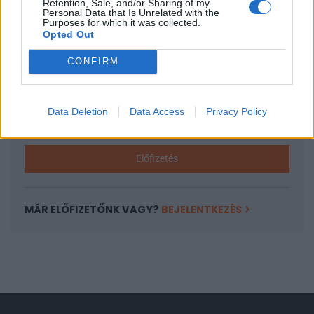
Retention, Sale, and/or Sharing of my
A keresett cikk a portfolio.hu hírarchívumához
Personal Data that Is Unrelated with the
Purposes for which it was collected.
tartozik, melynek olvasása előfizetéses
Opted Out
regisztrációhoz kötött.
CONFIRM
Az előfizetés a következőket tartalmazza:
Portfolio.hu teljes cikkarchívum
Kötéslisták: BÉT elmúlt 2 év napon belüli
Data Deletion
Data Access
Privacy Policy
kötéslistái
Előfizetés
MÁR ELŐFIZETŐNK VAGY?
BEJELENTKEZÉS