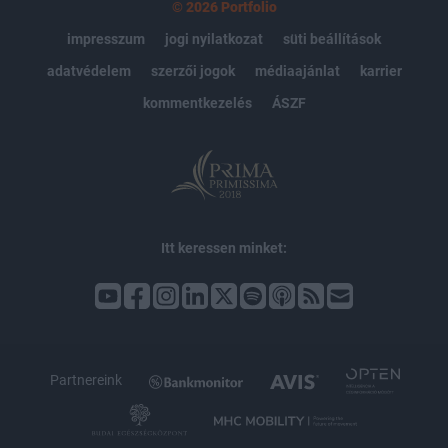
© 2026 Portfolio
impresszum
jogi nyilatkozat
süti beállítások
adatvédelem
szerzői jogok
médiaajánlat
karrier
kommentkezelés
ÁSZF
Itt keressen minket:
Partnereink