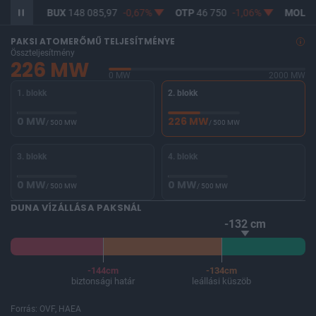
0,08%
BUX
148 085,97
-0,67%
OTP
46 750
-1,06%
MOL
4 
PAKSI ATOMERŐMŰ TELJESÍTMÉNYE
Összteljesítmény
226 MW
0 MW
2000 MW
1. blokk
2. blokk
0 MW
226 MW
/ 500 MW
/ 500 MW
3. blokk
4. blokk
0 MW
0 MW
/ 500 MW
/ 500 MW
DUNA VÍZÁLLÁSA PAKSNÁL
-132 cm
-144cm
-134cm
biztonsági határ
leállási küszöb
Forrás: OVF, HAEA