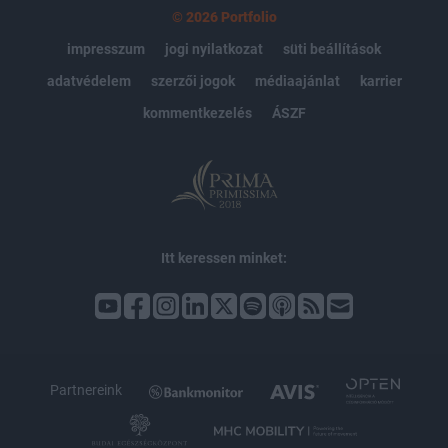
© 2026 Portfolio
impresszum
jogi nyilatkozat
süti beállítások
adatvédelem
szerzői jogok
médiaajánlat
karrier
kommentkezelés
ÁSZF
Itt keressen minket:
Partnereink