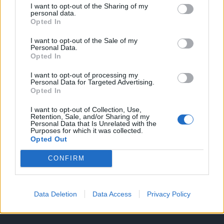
I want to opt-out of the Sharing of my
A keresett cikk a portfolio.hu hírarchívumához
personal data.
Opted In
tartozik, melynek olvasása előfizetéses
regisztrációhoz kötött.
I want to opt-out of the Sale of my
Personal Data.
Az előfizetés a következőket tartalmazza:
Opted In
Portfolio.hu teljes cikkarchívum
I want to opt-out of processing my
Kötéslisták: BÉT elmúlt 2 év napon belüli
Personal Data for Targeted Advertising.
Opted In
kötéslistái
I want to opt-out of Collection, Use,
Retention, Sale, and/or Sharing of my
Előfizetés
Personal Data that Is Unrelated with the
Purposes for which it was collected.
Opted Out
MÁR ELŐFIZETŐNK VAGY?
BEJELENTKEZÉS
CONFIRM
Data Deletion
Data Access
Privacy Policy