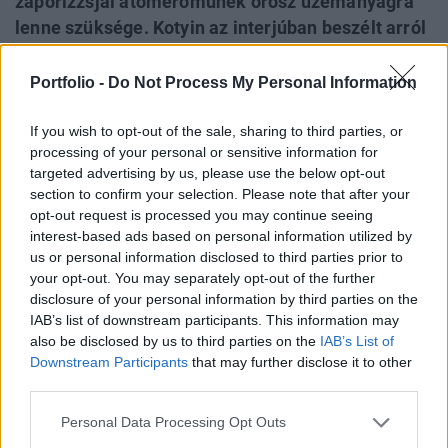
zaporizzsjai atomerőműnek orosz üzemanyagra
lenne szüksége. Kotyin az interjúban beszélt arról
is, hogy leginkább attól tart, hogy leállhat a
reaktorokat hűtő rendszer áramellátása, és
Portfolio -
Do Not Process My Personal Information
elveszíthetik a vészhelyzet esetén működésbe
lépő, dízelolajjal működő aggregátorokat,
If you wish to opt-out of the sale, sharing to third parties, or
processing of your personal or sensitive information for
amelyeknek csak tíz napra elegendő
targeted advertising by us, please use the below opt-out
üzemanyagkészletük van.
section to confirm your selection. Please note that after your
opt-out request is processed you may continue seeing
A Reuters hírügynökségnek adott interjúban Kotyin azt
interest-based ads based on personal information utilized by
mondta, az atomerőmű friss fűtőanyag-utánpótlással
us or personal information disclosed to third parties prior to
rendelkezik. Nagyon sok pletyka és álhír kering az oroszok
your opt-out. You may separately opt-out of the further
részéről. Ha át akarnának állni egyik beszállítóról a
disclosure of your personal information by third parties on the
IAB’s list of downstream participants. This information may
másikra, akkor annak már csak az előkészítése is
also be disclosed by us to third parties on the
IAB’s List of
nagyjából három évet venne igénybe - állította az
Downstream Participants
that may further disclose it to other
Enerhoatom elnöke. A Zaporizzsjai erőművet...
third parties.
Personal Data Processing Opt Outs
KEDVES OLVASÓNK!