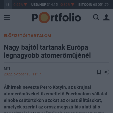
363,03
-0,65%
USD/HUF
314,15
-0,89%
BITCOIN
65 051,79
1
ELŐFIZETŐI TARTALOM
Nagy bajtól tartanak Európa
legnagyobb atomerőműjénél
MTI
2022. október 13. 11:17
Álhírnek nevezte Petro Kotyin, az ukrajnai
atomerőműveket üzemeltető Enerhoatom vállalat
elnöke csütörtökön azokat az orosz állításokat,
amelyek szerint az orosz megszállás alatt álló