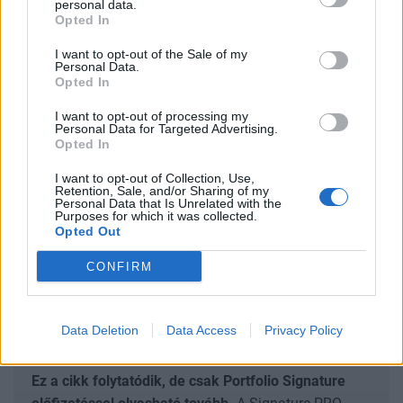
personal data.
Opted In
megélhetési válság elkerülésében. Ennek egyik
módja lehet a
Forbes
szerint a jutalékalapú
I want to opt-out of the Sale of my
Personal Data.
bérstruktúrák bevezetése - nem csak az értékesítési
Opted In
területen dolgozók számára. Bár ez a modell
I want to opt-out of processing my
csökkentheti az alapfizetéseket, szinte korlátlan
Personal Data for Targeted Advertising.
Opted In
kereseti potenciállal kecsegteti a legjobb
teljesítményt nyújtókat.
Ha a munkaadók az
I want to opt-out of Collection, Use,
Retention, Sale, and/or Sharing of my
alkalmazottak javadalmazását jobban
Personal Data that Is Unrelated with the
Purposes for which it was collected.
összehangolják a szervezeti célokkal, elősegíthetik
Opted Out
a produktívabb és elkötelezettebb munkavégzést.
CONFIRM
SIGNATURE PRO-VAL EZT A CIKKET IS EL
Data Deletion
Data Access
Privacy Policy
TUDNÁD OLVASNI!
Ez a cikk folytatódik, de csak Portfolio Signature