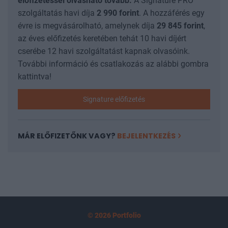
előfizetéssel olvasható tovább.
A Signature PRO
szolgáltatás havi díja
2 990
forint
. A hozzáférés egy
évre is megvásárolható, amelynek díja
29 845
forint
,
az éves előfizetés keretében tehát 10 havi díjért
cserébe 12 havi szolgáltatást kapnak olvasóink.
További információ és csatlakozás az alábbi gombra
kattintva!
Signature előfizetés
MÁR ELŐFIZETŐNK VAGY?
BEJELENTKEZÉS
© 2026 Portfolio