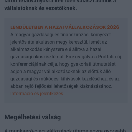
látott feladványokra kell idén választ adniuk a
vállalatoknak és vezetőiknek.
LENDÜLETBEN A HAZAI VÁLLALKOZÁSOK 2026
A magyar gazdasági és finanszírozási környezet
jelentős átalakuláson megy keresztül, ismét az
alkalmazkodás kényszere elé állítva a hazai
gazdasági ökoszisztémát. Erre reagálva a Portfolio új
konferenciájának célja, hogy gyakorlati útmutatást
adjon a magyar vállalkozásoknak az előttük álló
gazdasági és működési kihívások kezeléséhez, és az
abban rejlő fejlődési lehetőségek kiaknázásához.
Információ és jelentkezés
Megélhetési válság
A munkaerő-piaci változások üteme egyre gyorsabb,