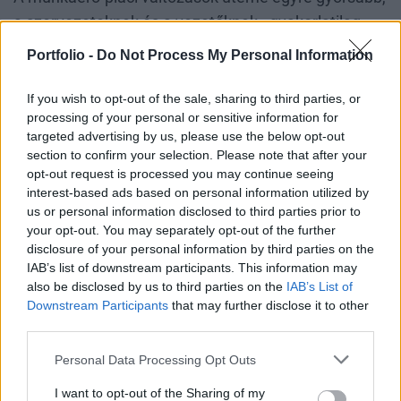
a szervezeteknek és a vezetőknek - gyakorlatilag
ágazattól függetlenül - rengeteg feladvánnyal kell
Portfolio -
Do Not Process My Personal Information
megküzdeniük 2023-ban is, ha meg akarják őrizni
versenyképességüket. Az egyik legfontosabb
If you wish to opt-out of the sale, sharing to third parties, or
processing of your personal or sensitive information for
kezelendő probléma idén a bér- és megélhetési
targeted advertising by us, please use the below opt-out
káosz, amit a rendkívül magas infláció okoz Európa-
section to confirm your selection. Please note that after your
szerte és Észak-Amerikában.
opt-out request is processed you may continue seeing
interest-based ads based on personal information utilized by
us or personal information disclosed to third parties prior to
A VÁLLALATOKNAK MEG KELL TALÁLNIUK AZ
your opt-out. You may separately opt-out of the further
"ARANY KÖZÉPUTAT" AZ ÜZLETI ÉS A
disclosure of your personal information by third parties on the
IAB’s list of downstream participants. This information may
MUNKAVÁLLALÓI ELVÁRÁSOK KÖZÖTT.
also be disclosed by us to third parties on the
IAB’s List of
Downstream Participants
that may further disclose it to other
Azaz a szakemberek szerint úgy kell lavírozni a
third parties.
bérekkel, akár többszöri korrekcióval, hogy az ne
Personal Data Processing Opt Outs
emésszen fel túl nagy, a profitabilitás rovására menő
I want to opt-out of the Sharing of my
erőforrásokat, de támogassa a munkavállalókat a